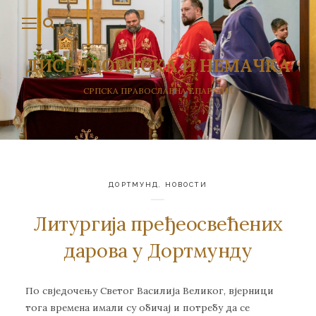
ДИСЕЛДОРФСКА И НЕМАЧКА
СРПСКА ПРАВОСЛАВНА ЕПАРХИЈА
ДОРТМУНД
,
НОВОСТИ
Литургија пређеосвећених
дарова у Дортмунду
По свједочењу Светог Василија Великог, вјерници
тога времена имали су обичај и потребу да се