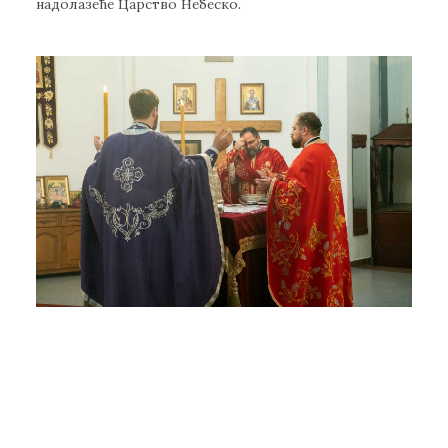
надолазеће Царство Небеско.