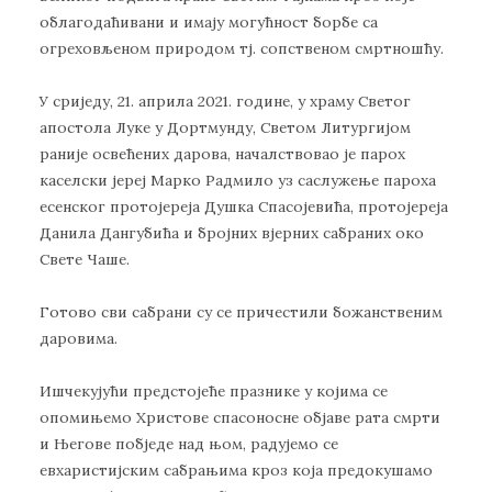
облагодаћивани и имају могућност борбе са
огреховљеном природом тј. сопственом смртношћу.
У сриједу, 21. априла 2021. године, у храму Светог
апостола Луке у Дортмунду, Светом Литургијом
раније освећених дарова, началствовао је парох
каселски јереј Марко Радмило уз саслужење пароха
есенског протојереја Душка Спасојевића, протојереја
Данила Дангубића и бројних вјерних сабраних око
Свете Чаше.
Готово сви сабрани су се причестили божанственим
даровима.
Ишчекујући предстојеће празнике у којима се
опомињемо Христове спасоносне објаве рата смрти
и Његове побједе над њом, радујемо се
евхаристијским сабрањима кроз која предокушамо