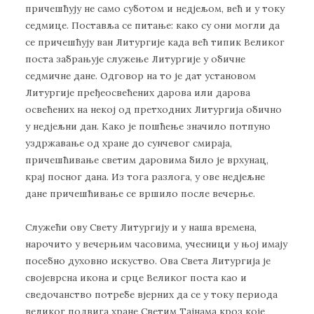
причешћују не само суботом и недјељом, већ и у току
седмице. Поставља се питање: како су они могли да
се причешћују ван Литургије када већ типик Великог
поста забрањује служење Литургије у обичне
седмичне дане. Одговор на то је дат установом
Литургије пређеосвећених дарова или дарова
освећених на некој од претходних Литургија обично
у недјељни дан. Како је пошћење значило потпуно
уздржавање од хране до сунчевог смираја,
причешћивање светим даровима било је врхунац,
крај посног дана. Из тога разлога, у ове недјељне
дане причешћивање се вршило после вечерње.
Служећи ову Свету Литургију и у наша времена,
нарочито у вечерњим часовима, учесници у њој имају
посебно духовно искуство. Ова Света Литургија је
својеврсна икона и срце Великог поста као и
сведочанство потребе вјерних да се у току периода
великог подвига хране Светим Тајнама кроз које