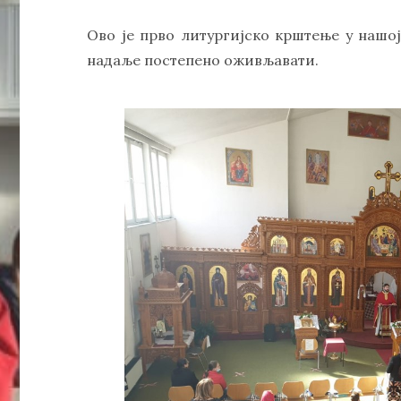
Ово је прво литургијско крштење у нашој
надаље постепено оживљавати.