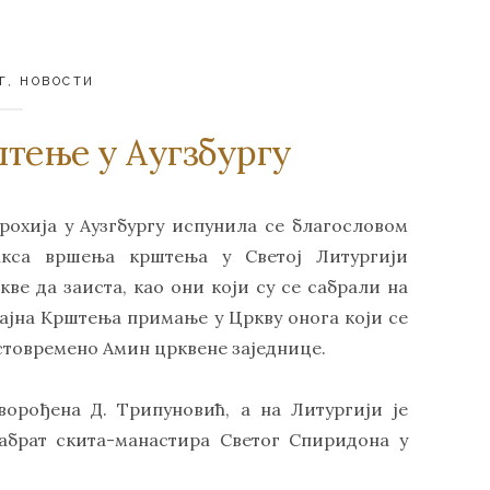
Г
,
НОВОСТИ
штење у Аугзбургу
охија у Аузгбургу испунила се благословом
акса вршења крштења у Светој Литургији
е да заиста, као они који су се сабрали на
 Тајна Крштења примање у Цркву онога који се
истовремено Амин црквене заједнице.
ворођена Д. Трипуновић, а на Литургији је
сабрат скита-манастира Светог Спиридона у