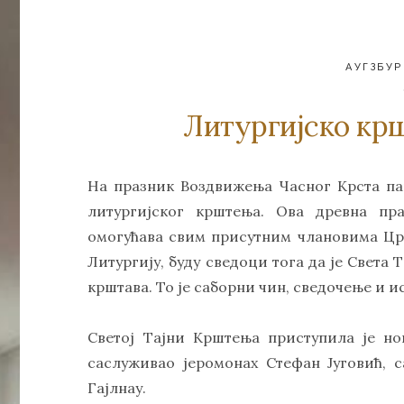
АУГЗБУР
Литургијско кр
На празник Воздвижења Часног Крста пар
литургијског крштења. Ова древна пр
омогућава свим присутним члановима Цркв
Литургију, буду сведоци тога да је Света
крштава. То је саборни чин, сведочење и 
Светој Тајни Крштења приступила је но
саслуживао јеромонах Стефан Југовић, 
Гајлнау.