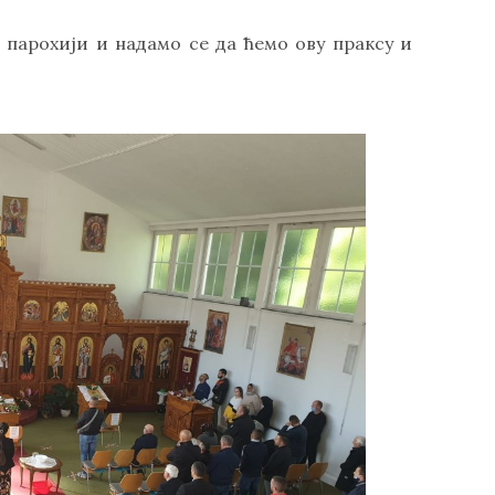
 парохији и надамо се да ћемо ову праксу и