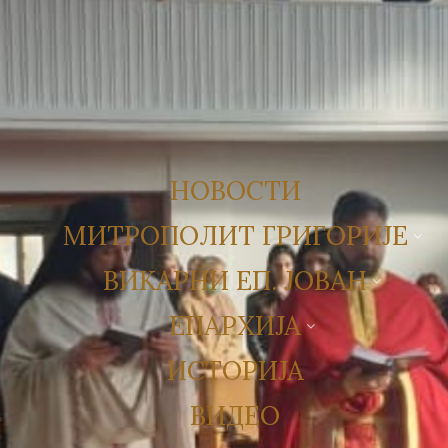
НОВОСТИ
МИТРОПОЛИТ ГРИГОРИЈЕ
ВИКАРНИ ЕП. ЈОВАН
ЕПАРХИЈА
ИСТОРИЈА
ВИДЕО