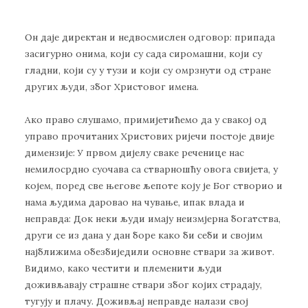
Он даје директан и недвосмислен одговор: припада
засигурно онима, који су сада сиромашни, који су
гладни, који су у тузи и који су омрзнути од стране
других људи, због Христовог имена.
Ако право слушамо, примијетићемо да у свакој од
управо прочитаних Христових ријечи постоје двије
димензије: У првом дијелу сваке реченице нас
немилосрдно суочава са стварношћу овога свијета, у
којем, поред све његове љепоте коју је Бог створио и
нама људима даровао на чување, ипак влада и
неправда: Док неки људи имају неизмјерна богатства,
други се из дана у дан боре како би себи и својим
најближима обезбиједили основне ствари за живот.
Видимо, како честити и племенити људи
доживљавају страшне ствари због којих страдају,
тугују и плачу. Доживљај неправде налази свој