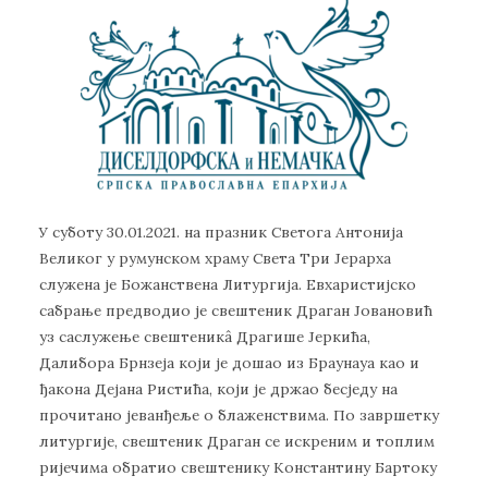
У суботу 30.01.2021. на празник Светога Антонија
Великог у румунском храму Света Три Јерарха
служена је Божанствена Литургија. Евхаристијско
сабрање предводио је свештеник Драган Јовановић
уз саслужење свештеникâ Драгише Јеркића,
Далибора Брнзеја који је дошао из Браунауа као и
ђакона Дејана Ристића, који је држао бесједу на
прочитано јеванђеље о блаженствима. По завршетку
литургије, свештеник Драган се искреним и топлим
ријечима обратио свештенику Константину Бартоку