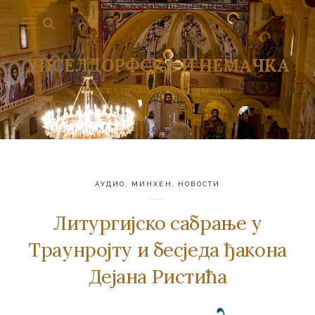
ДИСЕЛДОРФСКА И НЕМАЧКА
СРПСКА ПРАВОСЛАВНА ЕПАРХИЈА
АУДИО
,
МИНХЕН
,
НОВОСТИ
Литургијско сабрање у
Траунројту и бесједа ђакона
Дејана Ристића