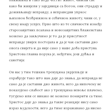
како би живјели у заједници са Богом, они страдају и
доживљавају неправду, а неправедни упркос
њиховом безбрижном и себичном животу, чини се, у
свему имају успјех. Прво што из те сличности између
старозавјетних псалама и новозавјетних блаженстава
можемо да закључимо је то да је присутност
неправде увијек постојала и да је чак саставни дио
овога свијета и да није само у наше доба пристуна.
Христова главна порука је, међутим, још дубља и
сажетија:
Он нас у тим тешким тренуцима укрјепљује и
охрабрује тако што нам даје до знања, да неправда не
само да је саставни дио живота, него да нипочему не
показујемо слабост ако у тренуцима невоље плачемо,
тугујемо или се никако не можемо помирити са тиме.
Христос даје до знања да такве реакције нису само
израз људскости, него да тиме изражавамо да нисмо