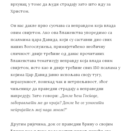
врхунац у томе да људи страдају зато што иду за
Христом.
Он нас дакле прво суочава са неправдом која влада
овим свијетом. Ако ова блаженства упоредимо са
псалмима цара Давида, који су саставни дио свих
наших богослужења, примијетићемо необичну
сличност: двије трећине од данас прочитаних
блаженстава тематизују неправду која влада овим
свијетом, исто као и двије трећине свих 150 псалама у
којима Цар Давид јавно испољава своју тугу,
неразумност, понекад чак и нетрпељивост, због
чињенице да праведни страдају а неправедни
напредују. Зато говори:
„Докле ћеш Господе,
заборављати ме до краја? Докле ће се узносити
непријатељ мој нада мном?“
Другим ријечима, док се праведни брину о својим
ближњима и тако воде честит живот, чинећи све