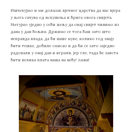
Ишчекујмо и ми долазак вјечног царства да нас вјера
у њега сачува од искушења и брига овога свијета.
Његујмо уједно у себи жељу да овај свијет чинимо из
дана у дан бољим. Држимо се тога баш зато што
неправда влада, да би наше муке, колико год знају
бити тешке, добиле смисао и да би се зато заједно
радовали у онај дан и играли, јер гле, тада ће заиста
бити велика плата наша на небу! Амин!