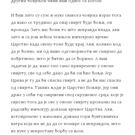
другим човјеком чини наш однос са Богом!
И баш зато су сузе и муке свакога човјека израз тога
да иако се трудимо да овај свијет буде бољи, он
пропада. Зато нас боли то што неправда влада, али
зато и са још већом чежњом ишчекјемо вјечно
Царство када свему томе буде крај. Али, колико код
да је болно, ми од наше одговорности не смијемо да
побјегнемо, него је битно да се боримо. А наш
задатак је да, иако смо само привремено у овоме
свијету, све од себе дамо да би он био бољи. Јер
Црква је ту да би спасла свијет, а не да би нас спасла
од свијета. Таквих људи је Царство Божије, јер они
држе у себи тај савршени спој скрушеног срца, које је
свјесно тога да је све у овоме свијету пролазно па са
радошћу ишчекују долазак вјечног Царства. Али,
истовремено у њиховим душама гори бунтовничка
ватра која им не да да се помире са неправдом, него
их вуче у непрестану борбу са њом.