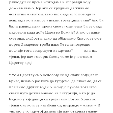
равнодушни према незгодама и неправди коју
доживљавамо. Јер ако се трудимо да живимо
честитим животом, како нас онда неће погодити
неправда која нам се у неким тренуцима чини? Ако би
били равнодушни према свему томе, чему би се онда
радовали када дође Царство Божије? А ако су наше
сузе знак слабости, како да објаснимо Христове сузе
поред Лазаревог гроба иако ће га непосредно
послије тога васкрснути из мртвих? Али нас
тјеши, јер нам говори: Свему томе је у његовом
Царству крај!
У том Царству смо ослобођени од сваке социјалне
бриге, немамо разлога да тугујемо, да плачемо, да се
плашимо других људи. У њему је пуноћа тога што
сваки пута доживљавамо на литургији, а то је да
будемо у заједници са тројичним Богом. Христос
тјеши оне који су напаћени од неправде у животу. И
управо у тој другој димензији нам открива главну