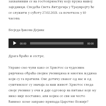
захваливши се на гостопримству коју пружа нашој
заједници. Следећа Света Литургија у Траунројту ће
се служити у суботу 27.02.2021. са почетком у 10
часова.
Бесједа ђакона Дејана:
Прегледач
00:00
00:00
звучних
записа
Драга браћо и сестре,
Управо смо чули како се Христос са чудесним
ријечима обраћа својим ученицима и многим људима
који су га пратили. Оне дотичу сваког од нас и од
суштинског су значаја за наш живот: Христос гледа
своје ученике у очи и даје одговор на питање које му
нико није поставио, али којим се сви ми често
бавимо: коме заправо припада Царство Божије?