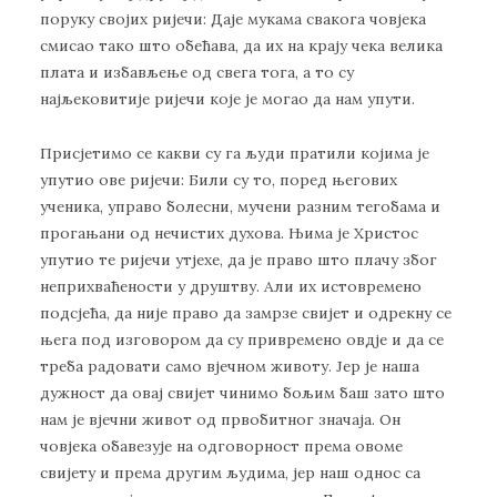
поруку својих ријечи: Даје мукама свакога човјека
смисао тако што обећава, да их на крају чека велика
плата и избављење од свега тога, а то су
најљековитије ријечи које је могао да нам упути.
Присјетимо се какви су га људи пратили којима је
упутио ове ријечи: Били су то, поред његових
ученика, управо болесни, мучени разним тегобама и
прогањани од нечистих духова. Њима је Христос
упутио те ријечи утјехе, да је право што плачу због
неприхваћености у друштву. Али их истовремено
подсјећа, да није право да замрзе свијет и одрекну се
њега под изговором да су привремено овдје и да се
трeба радовати само вјечном животу. Јер је наша
дужност да овај свијет чинимо бољим баш зато што
нам је вјечни живот од првобитног значаја. Он
човјека обавезује на одговорност према овоме
свијету и према другим људима, јер наш однос са