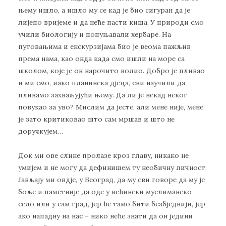
њему ишло, а ишло му се кад је био сигуран да је
лијепо вријеме и да неће пасти киша. У природи смо
учили биологију и попуњавали хербаре. На
путовањима и екскурзијама био је веома пажљив
према нама, као онда када смо ишли на море са
школом, које је он нарочито волио. Добро је пливао
и ми смо, иако планинска дјеца, сви научили да
пливамо захваљујући њему. Да ли је некад неког
повукао за уво? Мислим да јесте, али мене није, мене
је зато критиковао што сам мршав и што не
доручкујем…
Док ми ове слике пролазе кроз главу, никако не
умијем и не могу да дефинишем ту необичну личност.
Јављају ми овдје, у Београд, да му сви говоре да му је
боље и паметније да оде у већински муслиманско
село или у сам град, јер ће тамо бити безбједнији, јер
ако нападну на нас – нико неће знати да он једини