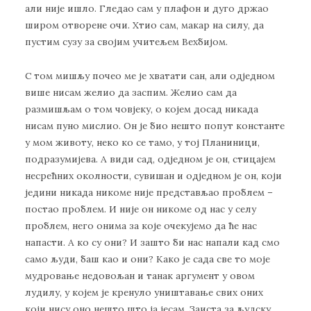
али није ишло. Гледао сам у плафон и дуго држао
широм отворене очи. Хтио сам, макар на силу, да
пустим сузу за својим учитељем Вехбијом.
С том мишљу почео ме је хватати сан, али одједном
више нисам желио да заспим. Желио сам да
размишљам о том човјеку, о којем досад никада
нисам пуно мислио. Он је био нешто попут константе
у мом животу, неко ко се тамо, у тој Планиници,
подразумијева. А види сад, одједном је он, стицајем
несрећних околности, сувишан и одједном је он, који
једини никада никоме није представљао проблем –
постао проблем. И није он никоме од нас у селу
проблем, него онима за које очекујемо да ће нас
напасти. А ко су они? И зашто би нас напали кад смо
само људи, баш као и они? Како је сада све то моје
мудровање недовољан и танак аргумент у овом
лудилу, у којем је кренуло уништавање свих оних
који нису оно нешто што ја јесам. Заиста за људску