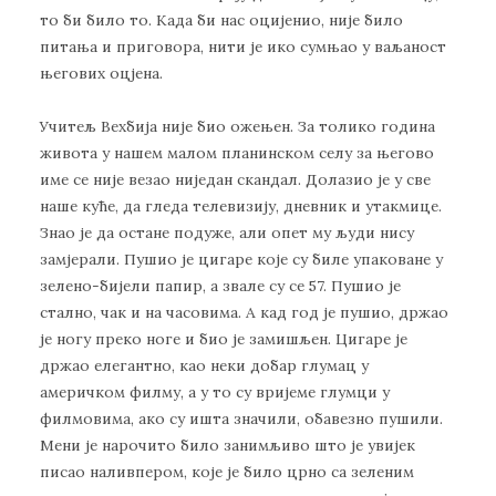
то би било то. Када би нас оцијенио, није било
питања и приговора, нити је ико сумњао у ваљаност
његових оцјена.
Учитељ Вехбија није био ожењен. За толико година
живота у нашем малом планинском селу за његово
име се није везао ниједан скандал. Долазио је у све
наше куће, да гледа телевизију, дневник и утакмице.
Знао је да остане подуже, али опет му људи нису
замјерали. Пушио је цигаре које су биле упаковане у
зелено-бијели папир, а звале су се 57. Пушио је
стално, чак и на часовима. А кад год је пушио, држао
је ногу преко ноге и био је замишљен. Цигаре је
држао елегантно, као неки добар глумац у
америчком филму, а у то су вријеме глумци у
филмовима, ако су ишта значили, обавезно пушили.
Мени је нарочито било занимљиво што је увијек
писао наливпером, које је било црно са зеленим