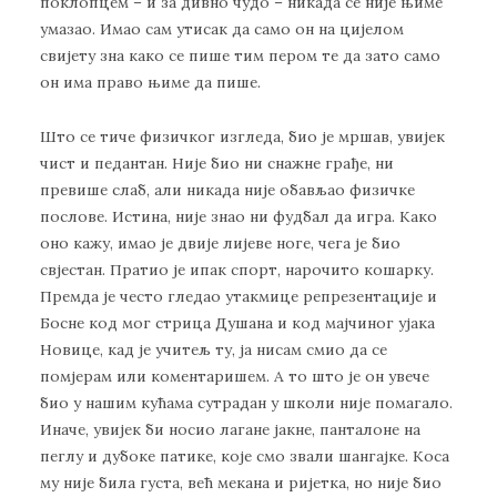
поклопцем – и за дивно чудо – никада се није њиме
умазао. Имао сам утисак да само он на цијелом
свијету зна како се пише тим пером те да зато само
он има право њиме да пише.
Што се тиче физичког изгледа, био је мршав, увијек
чист и педантан. Није био ни снажне грађе, ни
превише слаб, али никада није обављао физичке
послове. Истина, није знао ни фудбал да игра. Како
оно кажу, имао је двије лијеве ноге, чега је био
свјестан. Пратио је ипак спорт, нарочито кошарку.
Премда је често гледао утакмице репрезентације и
Босне код мог стрица Душана и код мајчиног ујака
Новице, кад је учитељ ту, ја нисам смио да се
помјерам или коментаришем. А то што је он увече
био у нашим кућама сутрадан у школи није помагало.
Иначе, увијек би носио лагане јакне, панталоне на
пеглу и дубоке патике, које смо звали шангајке. Коса
му није била густа, већ мекана и ријетка, но није био