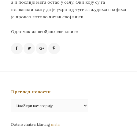
а и послије њега остао у селу. Они коју су га
познавали кажу да је умро од туге за људима с којима
је провео готово читав свој вијек.
Одломак из необјављене књиге
Преглед новости
Преглед
новости
Datenschutzerklärung
mehr