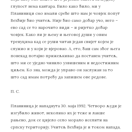
глупост нема кантара. Било како било, ми у
Планиници смо имали среће што нам је човјек попут
Вехбије био учитељ. Није био само добар учо, него –
ево сад се то нарочито види – и ријетко добар
човјек. Како ли је њему и његовој души у овим
тренуцима кад се руши читав један свијет којем је
служио и у који је вјеровао. А, ето, баш сам због њега
понекад потајно прижељкивао да постанем учитељ,
што ми се уједно чинило узвишеним и недостижним
циљем. Ко зна, можда је управо он заслужан за то
што сад имам потребу да запишем ове редове.
П. С.
Планиница је нападнута 30. маја 1992. Четворо људи је
изгубило живот, неколико их је теже и лакше
рањено, док се цијело село морало иселити на
српску територију. Учитељ Вехбија је и током напада,