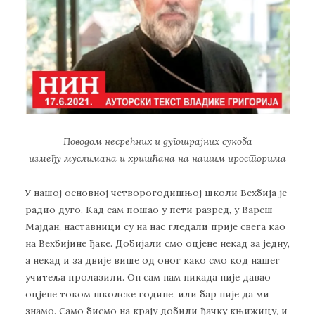
Поводом несрећних и дуготрајних сукоба
између муслимана и хришћана на нашим просторима
У нашој основној четворогодишњој школи Вехбија је
радио дуго. Кад сам пошао у пети разред, у Вареш
Мајдан, наставници су на нас гледали прије свега као
на Вехбијине ђаке. Добијали смо оцјене некад за једну,
а некад и за двије више од оног како смо код нашег
учитеља пролазили. Он сам нам никада није давао
оцјене током школске године, или бар није да ми
знамо. Само бисмо на крају добили ђачку књижицу, и