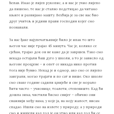
ћелав. Имао је лијеп рукопис, а и нас је учио лијепо
да пишемо, те нас је стално подстицао да читамо
књиге и развијамо машту. Вехбија је за све нас био
друг учитељ и једини прави господин којег смо
познавали.
За нас ђаке најупечатљивије било је ипак то што
његов час није трајао 45 минута. Час је, колико се
сјећам, трајао док он не каже да је завршен. Тако смо
некада остајали баш дуго у школи, а то је зависло од
његове процјене – и опет се никада нико против
тога није бунио. Некад је и одмор, ако смо се лијепо
заиграли, могао трајати и по сат и више. Око школе
смо сваке године садили цвијеће и све је морало
бити чисто – учионице, тоалети, степениште. Кад би
дошла зима, чистили бисмо снијег – обично они
снажнији међу нама, у које ја, на моју жалост, нисам
спадао. Ишли смо на излете у природу, а у природи
смо и живјели кад год је он хтио или кад год би се