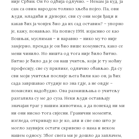
није Србин. Он то одбија одлучно. – Немам ја куд, ја
сам са овим народом толико хљеба појео. Па, ови
људи, младићи и дјевојке, сви су они моји ђаци и
какав бих ја човјек био да их сад оставим? – упорно
је, кажу, понављао. На попису 1991. изјаснио се као
Бошњак, муслиман – и наравно – нико му то није
замјерио, премда је он био више комуниста, како се
мени чинило. Но ништа од тога није било битно.
Битно је било да је он наш учитељ, који је ту моћну
професију, све су прилике, одлично обављао. Да су
сви моји учитељи послије њега били као он, ја бих
сада завршавао студије ко зна гдје, а не овдје –
помислих надобудно. Ова размишљања о учитељу
разгалила су ме до суза. Неки људи остављају
значајан траг у нашим животима, а да понекад ни ми
ни они нисмо тога свјесни. Гранични моменти,
изгледа, откривају ко је ко, али и све оно што је
могло заувијек остати скривено о нама и неком
нашем односу. Због свега ми је дошло да заплачем,