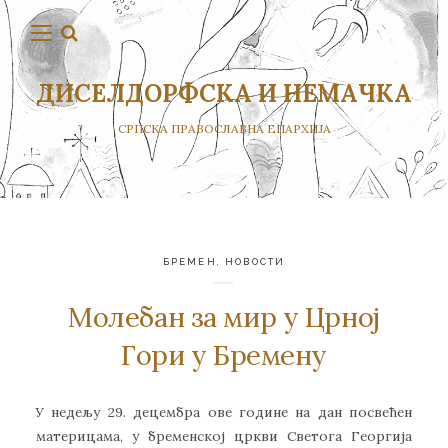
ДИСЕЛДОРФСКА И НЕМАЧКА
СРПСКА ПРАВОСЛАВНА ЕПАРХИЈА
БРЕМЕН
,
НОВОСТИ
Молебан за мир у Црној
Гори у Бремену
У недељу 29. децембра ове године на дан посвећен
материцама, у бременској цркви Светога Георгија