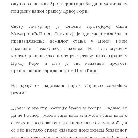
окупио се велики број верника да би дали молитвену
подршку нашој браћи у Црној Гори.
Свету Литургију је служио протојереј Саша
Момировић. После Литургије је одслужен молебан за
превазилажење немилог стања у Црној Гори
изазваног безаконим законом. На богослужењу
кратко је изнесено постојеће стање наше Цркве у
Црној Гори и шта је све изазвало протест
православног народа широм Црне Горе.
На крају се надлежни парох обратио следећим
речима:
,,Драга у Христу Господу браћо и сестре. Надамо се
да ће Господ, молитвама нашим и молитвама наших
светих из рода нашега, да ниспошаље силу и моћ, да
се ово настало стање изазвано доношењем безаконог
закона, превазиђе у духо истинске братске љубави, а