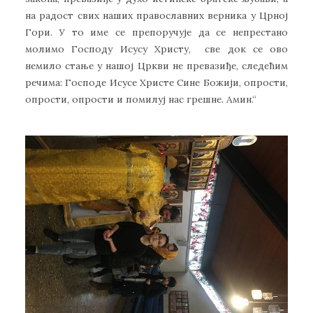
на радост свих наших православних верника у Црној
Гори. У то име се препоручује да се непрестано
молимо Господу Исусу Христу, све док се ово
немило стање у нашој Цркви не превазиђе, следећим
речима: Господе Исусе Христе Сине Божији, опрости,
опрости, опрости и помилуј нас грешне. Амин.“