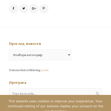
Преглед новости
Преглед
новости
Datenschutzerklärung
mehr
Претрага
This website uses cookies to improve your experience. Your
continued visiting of our website implies your consent on the
Сва права задржана©eparhija-nemacka.com