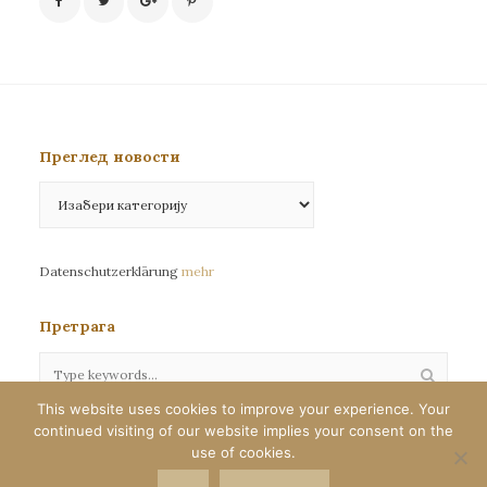
Преглед новости
Преглед
новости
Datenschutzerklärung
mehr
Претрага
This website uses cookies to improve your experience. Your
continued visiting of our website implies your consent on the
Сва права задржана©eparhija-nemacka.com
use of cookies.
Илустрације : Јелена Јефтић