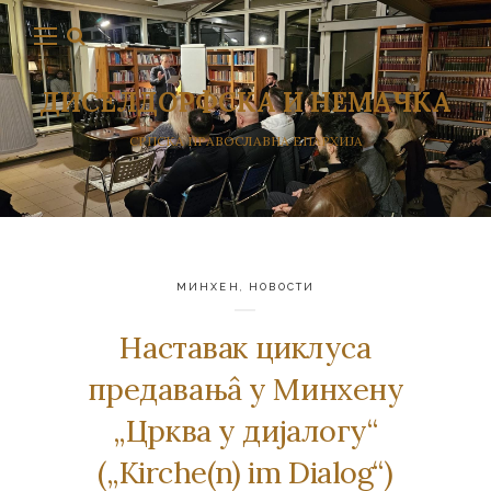
ДИСЕЛДОРФСКА И НЕМАЧКА
СРПСКА ПРАВОСЛАВНА ЕПАРХИЈА
МИНХЕН
,
НОВОСТИ
Наставак циклуса
предавањâ у Минхену
„Црква у дијалогу“
(„Kirche(n) im Dialog“)