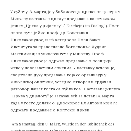
У суботу, 8. марта, је у библиотеци црквеног центра у
Минхену настављен циклус предавања на немачком
језику „Црква у дијалогу“ („Kirche(n) im Dialog“). Гост
овога пута је био проф. др Констанин
Николакопулос, шеф катедре за Нови Завет
Института за православно богословље Лудвиг
Максимилијан универзитета у Минхену. Проф.
Николакопулос је одржао предавање о позицији
жене у новозаветним списима. У наставку вечери је,
својствено духу предавања која се организују у
минхенској општини, уследио отворен и срдачан
разговор нашег госта са публиком. Наставак циклуса
„Црква у дијалогу“ је заказан већ за петак 14. марта
када у госте долази о. Диоскорос Ел Антони који ће
одржати предавање о Коптској цркви.
Am Samstag, den 8. März, wurde in der Bibliothek des