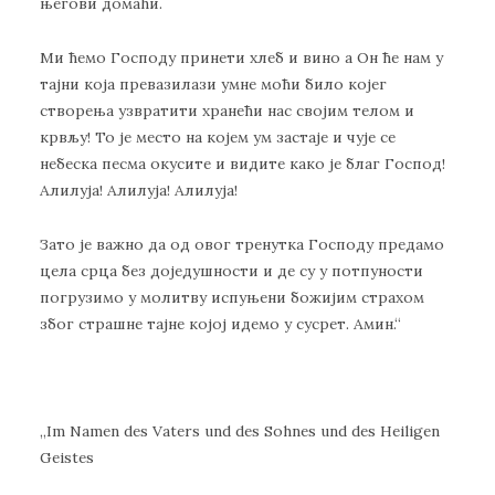
његови домаћи.
Ми ћемо Господу принети хлеб и вино а Он ће нам у
тајни која превазилази умне моћи било којег
створења узвратити хранећи нас својим телом и
крвљу! То је место на којем ум застаје и чује се
небеска песма окусите и видите како је благ Господ!
Алилуја! Алилуја! Алилуја!
Зато је важно да од овог тренутка Господу предамо
цела срца без доједушности и де су у потпуности
погрузимо у молитву испуњени божијим страхом
због страшне тајне којој идемо у сусрет. Амин.“
„Im Namen des Vaters und des Sohnes und des Heiligen
Geistes