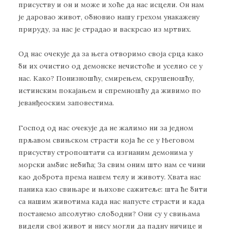
присуству и он и може и хоће да нас исцели. Он нам
је даровао живот, обновио нашу грехом унакажену
прируду, за нас је страдао и васкрсао из мртвих.
Од нас очекује да за њега отворимо своја срца како
би их очистио од демонске нечистоће и уселио се у
нас. Како? Понизношћу, смирењем, скрушеношћу,
истинским покајањем и спремношћу да живимо по
јеванђеоским заповестима.
Господ од нас очекује да не жалимо ни за једном
прљавом свињском страсти која ће се у Његовом
присуству стропоштати са изгнаним демонима у
морски амбис небића; За свим оним што нам се чини
као доброта према нашем телу и животу. Хвата нас
паника као свињаре и њихове сажитеље: шта ће бити
са нашим животима када нас напусте страсти и када
постанемо апсолутно слободни? Они су у свињама
видели свој живот и нису могли да падну ничице и