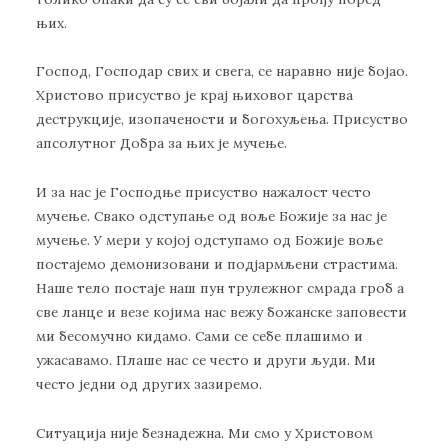
њих.
Господ, Господар свих и свега, се наравно није бојао.
Христово присуство је крај њиховог царства
деструкције, изопачености и богохуљења. Присуство
апсолутног Добра за њих је мучење.
И за нас је Господње присуство нажалост често
мучење. Свако одступање од воље Божије за нас је
мучење. У мери у којој одступамо од Божије воље
постајемо демонизовани и подјармљени страстима.
Наше тело постаје наш пун трулежног смрада гроб а
све ланце и везе којима нас вежу божанске заповести
ми бесомучно кидамо. Сами се себе плашимо и
ужасавамо. Плаше нас се често и други људи. Ми
често једни од других зазиремо.
Ситуација није безнадежна. Ми смо у Христовом