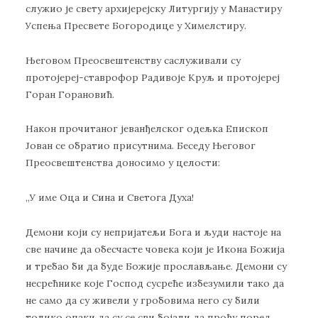
служио је свету архијерејску Литургију у Манастиру
Успења Пресвете Богородице у Химелстиру.
Његовом Преосвештенству саслуживали су
протојереј-ставрофор Радивоје Круљ и протојереј
Горан Горановић.
Након прочитаног јеванђелског одељка Епископ
Јован се обратио присутнима. Беседу Његовог
Преосвештенства доносимо у целости:
,,У име Оца и Сина и Светога Духа!
Демони који су непријатељи Бога и људи настоје на
све начине да обесчасте човека који је Икона Божија
и требао би да буде Божије прослављање. Демони су
несрећнике које Господ сусреће избезумили тако да
не само да су живели у гробовима него су били
толико опаки да су се сви бојали да прођу поред