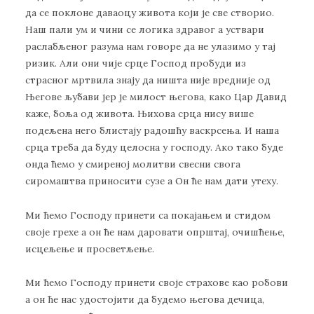
да се поклоне даваоцу живота који је све створио.
Наш пали ум и чини се логика здравог а уствари
раслабљеног разума нам говоре да не улазимо у тај
ризик. Али они чије срце Господ пробуди из
страсног мртвила знају да ништа није вредније од
Његове љубави јер је милост његова, како Цар Давид
каже, боља од живота. Њихова срца нису више
подељена него блистају радошћу васкрсења. И наша
срца треба да буду целосна у господу. Ако тако буде
онда ћемо у смиреној молитви свесни свога
сиромаштва приносити сузе а Он ће нам дати утеху.
Ми ћемо Господу принети са покајањем и стидом
своје грехе а он ће нам даровати опрштај, очишћење,
исцељење и просветљење.
Ми ћемо Господу принети своје страхове као робови
а он ће нас удостојити да будемо његова дечица,