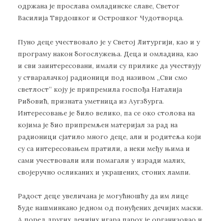
одржана је прослава омладинске славе, Светог
Василија Тврдошког и Острошког Чудотворца.
Пуно деце учествовало је у Светој Литургији, као и у
програму након богослужења. Деца и омладина, као
и сви заинтересовани, имали су прилике да учествују
у стваралачкој радионици под називом ,,Сви смо
светлост” коју је припремила госпођа Наталија
Рибовић, призната уметница из Аугзбурга.
Интересовање је било велико, па се око столова на
којима је био припремљен материјал за рад на
радионици сјатило много деце, али и родитеља који
су са интересовањем пратили, а неки међу њима и
сами учествовали или помагали у изради малих,
својеручно осликаних и украшених, стоних лампи.
Радост деце увеличана је могућношћу да им лице
буде нашминкано једном од понуђених дечијих маски.
А поред других дечијих игара парох је организовао и