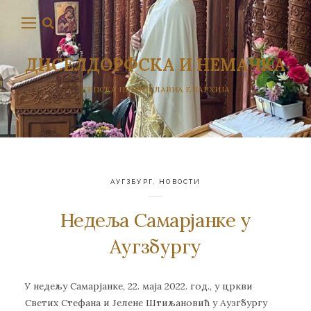
ДИСЕЛДОРФСКА И НЕМАЧКА
СРПСКА ПРАВОСЛАВНА ЕПАРХИЈА
АУГЗБУРГ
,
НОВОСТИ
Недеља Самарјанке у
Аугзбургу
У недељу Самарјанке, 22. маја 2022. год., у цркви
Светих Стефана и Јелене Штиљановић у Аузгбургу