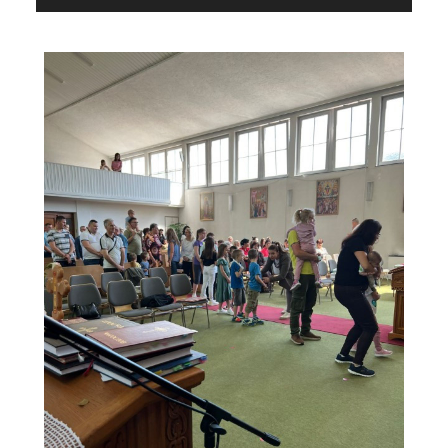
звучних
записа