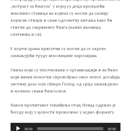
,,потрагу за благом” у којој су деца пролазећи
неколико станица на којима су могли да сазнају
корисне ствари и сами одгонетну питања како би
стигли да сакривеног блага (малих иконица,
слаткиша и сл).
У порти храма присутни су могли да се окрепе
захваљујући труду неколицине парохијана.
Свима који су учествовали у организацији и на било
који начин помогли спровођење овог лепог догађаја,
уистину
дана који створи Господ
, од срца захваљујемо
и молимо сваки благослов.
Након прочитаног Јеванђеља отац Ненад одржао је
беседу коју у целости преносимо у аудио формату.
Прегледач
00:00
00:00