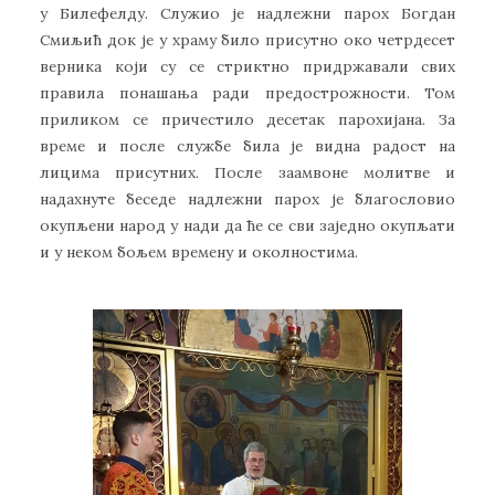
у Билефелду. Служио је надлежни парох Богдан
Смиљић док је у храму било присутно око четрдесет
верника који су се стриктно придржавали свих
правила понашања ради предострожности. Том
приликом се причестило десетак парохијана. За
време и после службе била је видна радост на
лицима присутних. После заамвоне молитве и
надахнуте беседе надлежни парох је благословио
окупљени народ у нади да ће се сви заједно окупљати
и у неком бољем времену и околностима.