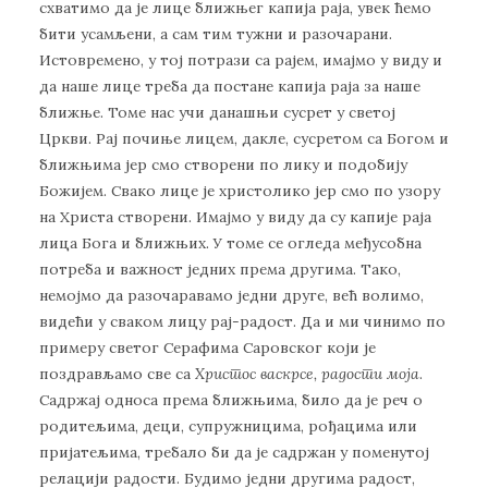
схватимо да је лице ближњег капија раја, увек ћемо
бити усамљени, а сам тим тужни и разочарани.
Истовремено, у тој потрази са рајем, имајмо у виду и
да наше лице треба да постане капија раја за наше
ближње. Томе нас учи данашњи сусрет у светој
Цркви. Рај почиње лицем, дакле, сусретом са Богом и
ближњима јер смо створени по лику и подобију
Божијем. Свако лице је христолико јер смо по узору
на Христа створени. Имајмо у виду да су капије раја
лица Бога и ближњих. У томе се огледа међусобна
потреба и важност једних према другима. Тако,
немојмо да разочаравамо једни друге, већ волимо,
видећи у сваком лицу рај-радост. Да и ми чинимо по
примеру светог Серафима Саровског који је
поздрављамо све са
Христос васкрсе, радости моја
.
Садржај односа према ближњима, било да је реч о
родитељима, деци, супружницима, рођацима или
пријатељима, требало би да је садржан у поменутој
релацији радости. Будимо једни другима радост,