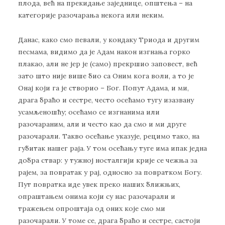
плода, већ на прекидање заједнице, општења – на
категорије разочарања некога или неким.
Данас, како смо певали, у кондаку Триода и другим
песмама, видимо да је Адам након изгнања горко
плакао, али не јер је (само) прекршио заповест, већ
зато што није више био са Оним кога воли, а то је
Онај који га је створио – Бог. Попут Адама, и ми,
драга браћо и сестре, често осећамо тугу изазвану
усамљеношћу; осећамо се изгнанима или
разочараним, али и често као да смо и ми друге
разочарали. Такво осећање указује, рецимо тако, на
губитак нашег раја. У том осећању туге има ипак једна
добра ствар: у тужној носталгији крије се чежња за
рајем, за повратак у рај, односно за повратком Богу.
Пут повратка иде увек преко наших ближњих,
опраштањем онима који су нас разочарали и
тражењем опроштаја од оних које смо ми
разочарали. У томе се, драга браћо и сестре, састоји