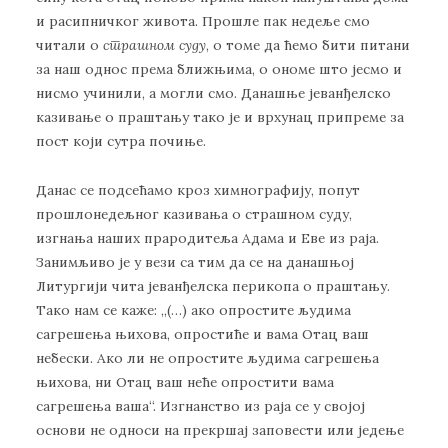
и расипничког живота. Прошле пак недеље смо
читали о
страшном суду
, о томе да ћемо бити питани
за наш однос према ближњима, о ономе што јесмо и
нисмо учинили, а могли смо. Данашње јеванђелско
казивање о праштању тако је и врхунац припреме за
пост који сутра почиње.
Данас се подсећамо кроз химнографију, попут
прошлонедељног казивања о страшном суду,
изгнања наших прародитеља Адама и Евe из раја.
Занимљиво је у вези са тим да се на данашњој
Литургији чита јеванђелска перикопа о праштању.
Тако нам се каже: ,,(…) ако опростите људима
сагрешења њихова, опростиће и вама Отац ваш
небески. Ако ли не опростите људима сагрешења
њихова, ни Отац ваш неће опростити вама
сагрешења ваша“. Изгнанство из раја се у својој
основи не односи на прекршај заповести или једење