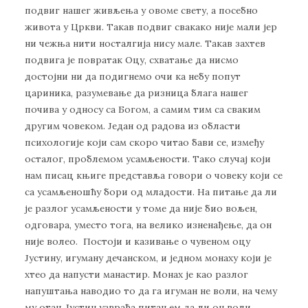
подвиг нашег живљења у овоме свету, а посебно
живота у Цркви. Такав подвиг свакако није мали јер
ни чежња нити носталгија нису мале. Такав захтев
подвига је повратак Оцу, схватање да нисмо
достојни ни да подигнемо очи ка небу попут
цариника, разумевање да ризница блага нашег
почива у односу са Богом, а самим тим са сваким
другим човеком. Један од радова из области
психологије који сам скоро читао бави се, између
осталог, проблемом усамљености. Тако случај који
нам писац књиге представља говори о човеку који се
са усамљеношћу бори од младости. На питање да ли
је разлог усамљености у томе да није био вољен,
одговара, уместо тога, на велико изненађење, да он
није волео. Постоји и казивање о чувеном оцу
Јустину, игуману дечанском, и једном монаху који је
хтео да напусти манастир. Монах је као разлог
напуштања наводио то да га игуман не воли, на чему
му отац Јустин узвраћа питањем да ли он воли