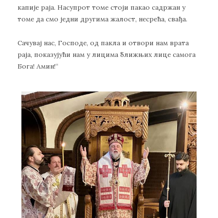
капије раја. Насупрот томе стоји пакао садржан у
томе да смо једни другима жалост, несрећа, свађа.
Сачувај нас, Господе, од пакла и отвори нам врата
раја, показујући нам у лицима ближњих лице самога
Бога! Амин!“