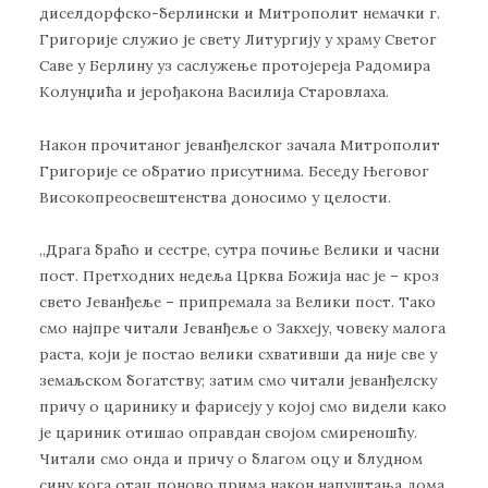
диселдорфско-берлински и Митрополит немачки г.
Григорије служио је свету Литургију у храму Светог
Саве у Берлину уз саслужење протојереја Радомира
Колунџића и јерођакона Василија Старовлаха.
Након прочитаног јеванђелског зачала Митрополит
Григорије се обратио присутнима. Беседу Његовог
Високопреосвештенства доносимо у целости.
„Драга браћо и сестре, сутра почиње Велики и часни
пост. Претходних недеља Црква Божија нас је – кроз
свето Јеванђеље – припремала за Велики пост. Тако
смо најпре читали Јеванђеље о Закхеју, човеку малога
раста, који је постао велики схвативши да није све у
земаљском богатству; затим смо читали јеванђелску
причу о царинику и фарисеју у којој смо видели како
је цариник отишао оправдан својом смиреношћу.
Читали смо онда и причу о благом оцу и блудном
сину кога отац поново прима након напуштања дома