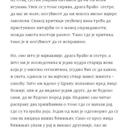
игумана. Увек се у томе скрива, драга браћо сестре,
да нас не воле, могућност да ми некога нисмо најпре
заволели. Свакој критици упућеној нама треба да
приступимо питајући се о њеној оправданости,
можда заиста постоји разлог. Тамо где је критика,
тамо је и могућност да се исправимо.
Но, оно што је најважније, драга браћо и сестре, а
што ми је посведочила и једна мудра старија жена
која је у многим сегментима, усудио бих се да кажем,
и света, односи се на најтежу ствар нашег живота –
самоћу. Зато ми идемо у Цркву, излазимо пред лице
Божије, али и да видимо једни друге, да не будемо
сами, да не будемо поред раја. Недавно сам читао
расправу два хришћанина о томе где се налази рај,
где су та
врата раја
. Један од њих је одговорио да су
она на лицима наших ближњих. Само се кроз лица
ближњих улази у рај и никако другачије. Ако не