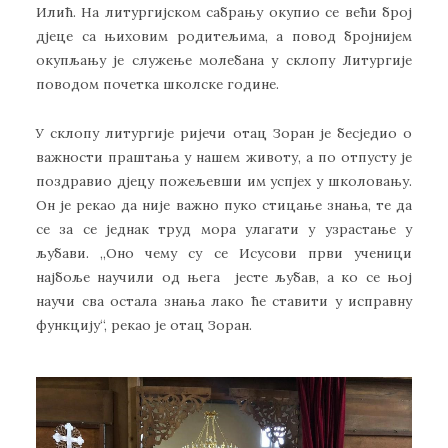
Илић. На литургијском сабрању окупио се већи број
дјеце са њиховим родитељима, а повод бројнијем
окупљању је служење молебана у склопу Литургије
поводом почетка школске године.
У склопу литургије ријечи отац Зоран је бесједио о
важности праштања у нашем животу, а по отпусту је
поздравио дјецу пожељевши им успјех у школовању.
Он је рекао да није важно пуко стицање знања, те да
се за се једнак труд мора улагати у узрастање у
љубави. „Оно чему су се Исусови први ученици
најбоље научили од њега јесте љубав, а ко се њој
научи сва остала знања лако ће ставити у исправну
функцију“, рекао је отац Зоран.