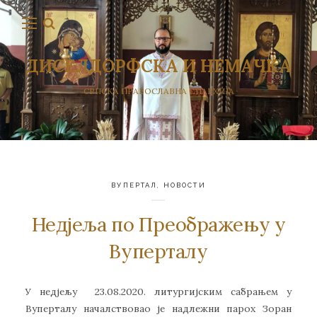
ДИСЕЛДОРФСКА И НЕМАЧКА
СРПСКА ПРАВОСЛАВНА ЕПАРХИЈА
ВУПЕРТАЛ
,
НОВОСТИ
Недјеља по Преображењу у
Вуперталу
У недјељу 23.08.2020. литургијским сабрањем у
Вуперталу началствовао је надлежни парох Зоран