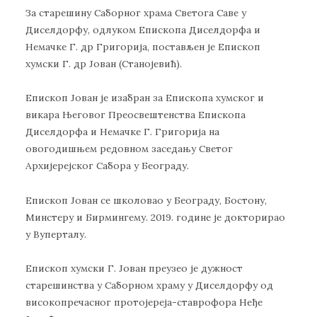
За старешину Саборног храма Светога Саве у
Диселдорфу, одлуком Епископа Диселдорфа и
Немачке Г. др Григорија, постављен је Епископ
хумски Г. др Јован (Станојевић).
Епископ Јован је изабран за Епископа хумског и
викара Његовог Преосвештенства Епископа
Диселдорфа и Немачке Г. Григорија на
овогодишњем редовном заседању Светог
Архијерејског Сабора у Београду.
Епископ Јован се школовао у Београду, Бостону,
Минстеру и Бирмингему. 2019. године је докторирао
у Вуперталу.
Епископ хумски Г. Јован преузео је дужност
старешинства у Саборном храму у Диселдорфу од
високопречасног протојереја-ставрофора Неђе