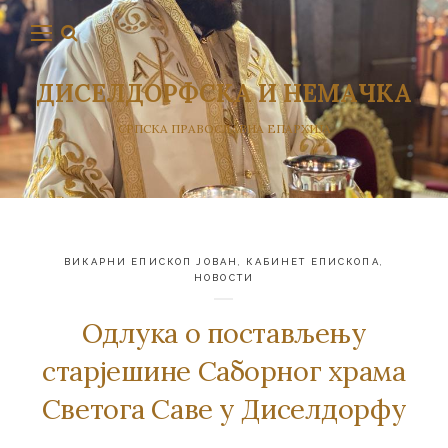
ДИСЕЛДОРФСКА И НЕМАЧКА
СРПСКА ПРАВОСЛАВНА ЕПАРХИЈА
ВИКАРНИ ЕПИСКОП ЈОВАН
,
КАБИНЕТ ЕПИСКОПА
,
НОВОСТИ
Одлука о постављењу
старјешине Саборног храма
Светога Саве у Диселдорфу