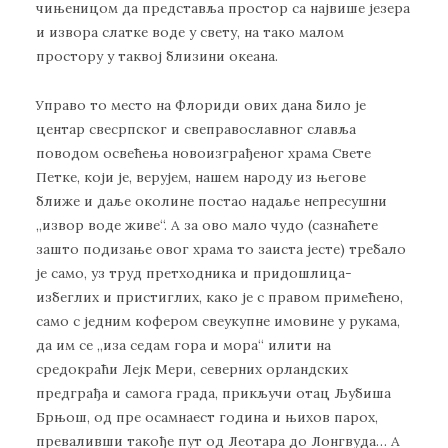
чињеницом да представља простор са највише језера
и извора слатке воде у свету, на тако малом
простору у таквој близини океана.
Управо то место на Флориди ових дана било је
центар свесрпског и свеправославног славља
поводом освећења новоизграђеног храма Свете
Петке, који је, верујем, нашем народу из његове
ближе и даље околине постао надаље непресушни
„извор воде живе“. А за ово мало чудо (сазнаћете
зашто подизање овог храма то заиста јесте) требало
је само, уз труд претходника и придошлица-
избеглих и пристиглих, како је с правом примећено,
само с једним кофером свеукупне имовине у рукама,
да им се „иза седам гора и мора“ илити на
средокраћи Лејк Мери, северних орландских
предграђа и самога града, прикључи отац Љубиша
Брњош, од пре осамнаест година и њихов парох,
преваливши такође пут од Леотара до Лонгвуда… А