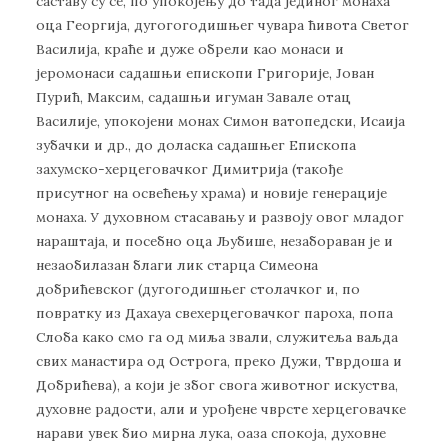
саставу су се, по упокојењу до тада јединог монаха
оца Георгија, дугогогодишњег чувара ћивота Светог
Василија, краће и дуже обрели као монаси и
јеромонаси садашњи епископи Григорије, Јован
Пурић, Максим, садашњи игуман Завале отац
Василије, упокојени монах Симон ватопедски, Исаија
зубачки и др., до доласка садашњег Епископа
захумско-херцеговачког Димитрија (такође
присутног на освећењу храма) и новије генерације
монаха. У духовном стасавању и развоју овог младог
нараштаја, и посебно оца Љубише, незабораван је и
незаобилазан благи лик старца Симеона
добрићевског (дугогодишњег столачког и, по
повратку из Дахауа свехерцеговачког пароха, попа
Слоба како смо га од миља звали, служитеља ваљда
свих манастира од Острога, преко Дужи, Тврдоша и
Добрићева), а који је због свога животног искуства,
духовне радости, али и урођене чврсте херцеговачке
нарави увек био мирна лука, оаза спокоја, духовне