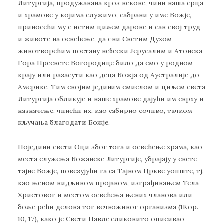
Литургија, продужавана кроз векове, чини наша срца
и храмове у којима служимо, сабрани у име Божје,
приносећи му с истим циљем дарове и сав свој труд
и животе на освећење, да они Светим Духом
животворећим постану небески Јерусалим и Атонска
Гора Пресвете Богородице било да смо у родном
крају или разасути као деца Божја од Аустралије до
Америке. Тим својим јединим смислом и циљем света
Литургија обликује и наше храмове дајући им сврху и
назначење, чинећи их, као сабирно сочиво, тачком
кључања благодати Божје.
Поједини свети Оци због тога и освећење храма, као
места служења Божанске Литургије, убрајају у свете
тајне Божје, повезујући га са Тајном Цркве уопште, тј.
као њеном видљивом пројавом, изграђивањем Тела
Христовог и местом освећења њених чланова или
боље рећи делова тог вечноживог организма (1Кор.
10, 17), како је Свети Павле сликовито описивао