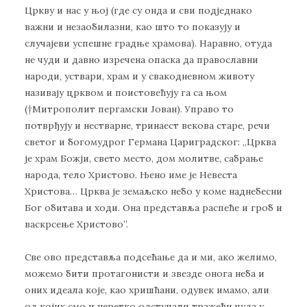
Цркву и нас у њој (где су онда и сви подједнако
важни и незаобилазни, као што то показују и
случајеви успешне градње храмова). Наравно, отуда
не чуди и давно изречена опаска да православни
народи, уствари, храм и у свакодневном животу
називају црквом и поистовећују га са њом
(†Митрополит пергамски Јован). Управо то
потврђују и нестварне, тринаест векова старе, речи
светог и богомудрог Германа Цариградског: „Црква
је храм Божји, свето место, дом молитве, сабрање
народа, тело Христово. Њено име је Невеста
Христова… Црква је земаљско небо у коме наднебесни
Бог обитава и ходи. Она представља распеће и гроб и
васкрсење Христово”.
Све ово представља подсећање да и ми, ако желимо,
можемо бити протагонисти и звезде онога неба и
оних идеала које, као хришћани, одувек имамо, али
од којих смо и неретко одступали тражећи чуда у