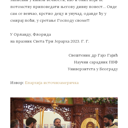
потомству приповедати његову дивну повест… Овде
сам се венчао, крстио децу и унучад, одавде ћу у
смирај поћи, у сретање Господу своме!!!
У Орланду, Флорида
на празник Света Три Јерарха 2023. Г. Г.
Свештеник др Гајо Гајић
Научни сарадник ПБФ
Универзитета у Београду
Извор:
Епархија источноамеричка