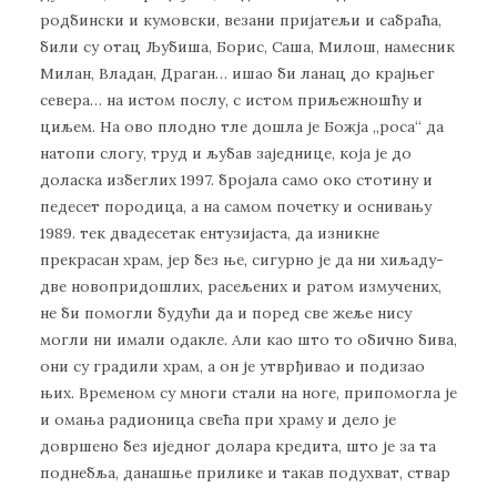
родбински и кумовски, везани пријатељи и сабраћа,
били су отац Љубиша, Борис, Саша, Милош, намесник
Милан, Владан, Драган… ишао би ланац до крајњег
севера… на истом послу, с истом приљежношћу и
циљем. На ово плодно тле дошла је Божја „роса“ да
натопи слогу, труд и љубав заједнице, која је до
доласка избеглих 1997. бројала само око стотину и
педесет породица, а на самом почетку и оснивању
1989. тек двадесетак ентузијаста, да изникне
прекрасан храм, јер без ње, сигурно је да ни хиљаду-
две новопридошлих, расељених и ратом измучених,
не би помогли будући да и поред све жеље нису
могли ни имали одакле. Али као што то обично бива,
они су градили храм, а он је утврђивао и подизао
њих. Временом су многи стали на ноге, припомогла је
и омања радионица свећа при храму и дело је
довршено без иједног долара кредита, што је за та
поднебља, данашње прилике и такав подухват, ствар