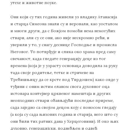
утехе и животне поуке.
Они који су тих година живели уз владику Атанасија
и старца Симеона знали су и веровали, као уосталом
и многи други, да с Божјом помоћи нема немогућих
ствари, али су се они, ако није нескромно рећи, и
уверили у то, у снагу деснице Господње и промисла
Његовог. То потврђује и слика око храма пред саму
свечаност, када гледате генерацију деце из тог
времена (која је у узрасту основаца доводила за руку
тада своје родитеље, тетке и стричеве на
Требишњицу да се крсте под Тврдошем) како овде у
туђини с оним истим еланом свога духовног оца
истовара контејнер црквеног намештаја и других
неопходних ствари обављајући последње приреме,
сада заједно са својом децом коју с поносом гледају
(а која су сада њихових година и старија, него што су
они били тих ратних дана у Херцеговини). И око њих
духовно, генерацијски, поднебљем и одвећ