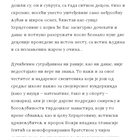
дошли су, он и супруга, са тада ситном децом, тихо и
скромно, носећи уместо уштеђевине само међусобну
љубав и широк осмех, блистав као сунце
Херцеговине с којим ће Вас засигурно дочекати и
данас и потпуно разоружати после безмало пуне две
деценије проведене на истом месту, са истим људима
и са несмањеним жаром у очима…
Дучићевим суграђанима ни раније, као ни данас, није
недостајало ни вере ни знања. То важи и за овог
честитог и надареног свештеника који је још од
средње школе важио за својеврсног вундеркинда
(како у науци – математике, тако и у спорту –
кошарка), али је своје дарове подредио смирењу и
богољубивости тврдошког манастира, који у то
време обнавља, као и целу Херцеговину, истински
црквељубитељ и пророк Божји владика Атанасије
Јевтић са новоформираним братством у чијем