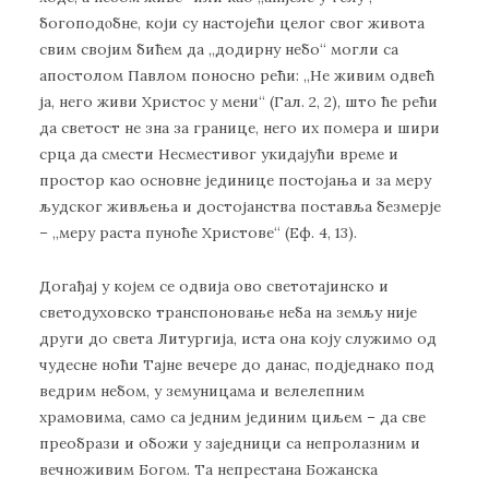
богоподοбне, који су настојећи целог свог живота
свим својим бићем да „додирну небо“ могли са
апостолом Павлом поносно рећи: „Не живим одвећ
ја, него живи Христос у мени“ (Гал. 2, 2), што ће рећи
да светост не зна за границе, него их помера и шири
срца да смести Несместивог укидајући време и
простор као основне јединице постојања и за меру
људског живљења и достојанства поставља безмерје
– „меру раста пуноће Христове“ (Еф. 4, 13).
Догађај у којем се одвија ово светотајинско и
светодуховско транспоновање неба на земљу није
други до света Литургија, иста она коју служимо од
чудесне ноћи Тајне вечере до данас, подједнако под
ведрим небом, у земуницама и велелепним
храмовима, само са једним јединим циљем – да све
преобрази и обожи у заједници са непролазним и
вечноживим Богом. Та непрестана Божанска