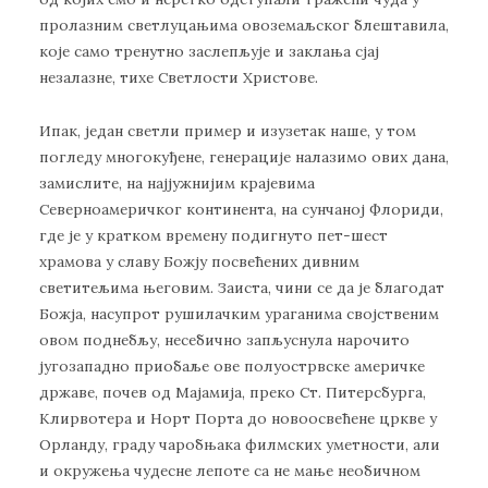
пролазним светлуцањима овоземаљског блештавила,
које само тренутно заслепљује и заклања сјај
незалазне, тихе Светлости Христове.
Ипак, један светли пример и изузетак наше, у том
погледу многокуђене, генерације налазимо ових дана,
замислите, на најјужнијим крајевима
Северноамеричког континента, на сунчаној Флориди,
где је у кратком времену подигнуто пет-шест
храмова у славу Божју посвећених дивним
светитељима његовим. Заиста, чини се да је благодат
Божја, насупрот рушилачким ураганима својственим
овом поднебљу, несебично запљуснула нарочито
југозападно приобаље ове полуострвске америчке
државе, почев од Мајамија, преко Ст. Питерсбурга,
Клирвотера и Норт Порта до новоосвећене цркве у
Орланду, граду чаробњака филмских уметности, али
и окружења чудесне лепоте са не мање необичном