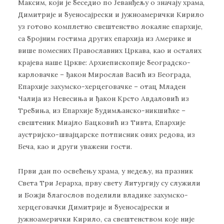
Максим, који је беседио по Јеванђељу о значају храма,
Димитрије и буеносајрески и јужноамерички Кирило
уз готово комплетно свештенство локалне епархије,
са бројним гостима других епархија из Америке и
више помесних Православних Цркава, као и осталих
крајева наше Цркве: Архиепископије београдско-
карловачке – ђакон Мирослав Васић из Београда,
Епархије захумско-херцеговачке – отац Младен
Чалија из Невесиња и ђакон Крсто Авдаловић из
Требиња, из Епархије будимљанско-никшићке –
свештеник Миајло Бацковић из Тивта, Епархије
аустријско-швајцарске потписник ових редова, из
Беча, као и други уважени гости.
Први дан по освећењу храма, у недељу, на празник
Света Три Јерарха, прву свету Литургију су служили
и Божји благослов поделили владике захумско-
херцеговачки Димитрије и буеносајрески и
јужноамерички Кирило, са свештенством које није