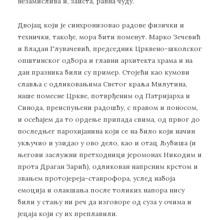
незамислива и, заиста, равна чуду.
Двојац који је синхронизовао радове физички и
технички, такође, мора бити поменут. Марко Зечевић
и Владан Глувачевић, председник Црквено-школског
општинског одбора и главни архитекта храма и на
дан празника били су пример. Стојећи као кумови
славља с одликовањима Светог краља Милутина,
наше помесне Цркве, потврђеним од Патријарха и
Синода, преиспуњени радошћу, с правом и поносом,
и осећајем да то ордење припада свима, од првог до
последњег парохијанина који се на било који начин
укључио и узидао у ово дело, као и отац Љубиша (и
његови заслужни претходници јеромонах Никодим и
прота Драган Зарић), одликован напрсним крстом и
звањем протојереја-ставрофора, услед набоја
емоција и олакшања после толиких напора нису
били у стању ни реч да изговоре од суза у очима и
јецаја који су их преплавили.