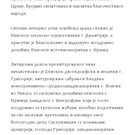
Цркве, бројних свештеника и мноштва благочестивог
народа.
Свечано вечерње уочи освећења храма служио је
Епископ захумско-херцеговачки г. Димитрије, а
присутне је благословио и надахнуто поздравио
домаћин, Епископ источноамерички г. Иринеј.
Литијским делом прелитургијског чина
началствовао је Епископ диселдорфски и немачки г.
Григорије, литургијским сабрањем Владика
новограчаничко-средњезападноамерички г. Лонгин
из Чикага, уз саслужење домаћина епископа г.
Иринеја, канадског г. Митрофана, који је госте
поздравио за трепезом љубави, посебно подсетивши
на све заслужне претхонике и пионире овог
богоугодно дела. Саслуживали су помињани
архијереји, господа Григорије, западноамерички