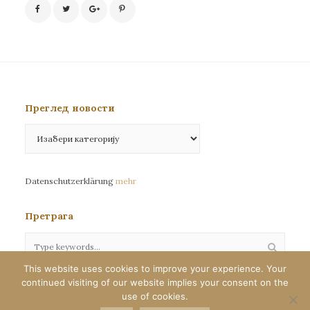
Преглед новости
Преглед
новости
Datenschutzerklärung
mehr
Претрага
This website uses cookies to improve your experience. Your
continued visiting of our website implies your consent on the
Сва права задржана©eparhija-nemacka.com
use of cookies.
Илустрације : Јелена Јефтић