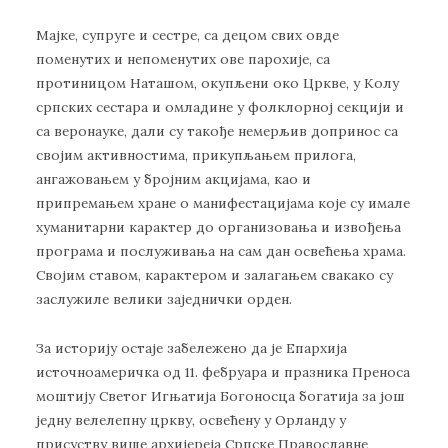
Мајке, супруге и сестре, са децом свих овде
поменутих и непоменутих ове парохије, са
протиницом Наташом, окупљени око Цркве, у Колу
српских сестара и омладине у фолклорној секцији и
са веронауке, дали су такође немерљив допринос са
својим активностима, прикупљањем прилога,
ангажовањем у бројним акцијама, као и
припремањем хране о манифестацијама које су имале
хуманитарни карактер до организовања и извођења
програма и послуживања на сам дан освећења храма.
Својим ставом, карактером и залагањем свакако су
заслужиле велики заједнички орден.
За историју остаје забележено да је Епархија
источноамеричка од 11. фебруара и празника Преноса
моштију Светог Игњатија Богоносца богатија за још
једну велелепну цркву, освећену у Орланду у
присуству више архијереја Српске Православне