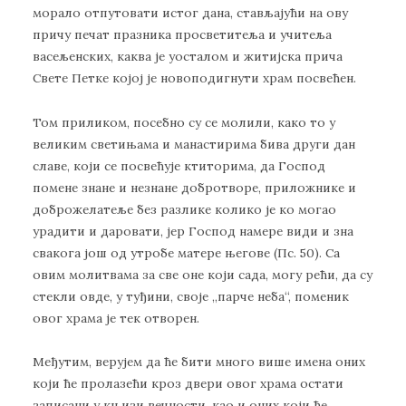
морало отпутовати истог дана, стављајући на ову
причу печат празника просветитеља и учитеља
васељенских, каква је уосталом и житијска прича
Свете Петке којој је новоподигнути храм посвећен.
Том приликом, посебно су се молили, како то у
великим светињама и манастирима бива други дан
славе, који се посвећује ктиторима, да Господ
помене знане и незнане добротворе, приложнике и
доброжелатеље без разлике колико је ко могао
урадити и даровати, јер Господ намере види и зна
свакога још од утробе матере његове (Пс. 50). Са
овим молитвама за све оне који сада, могу рећи, да су
стекли овде, у туђини, своје „парче неба“, поменик
овог храма је тек отворен.
Међутим, верујем да ће бити много више имена оних
који ће пролазећи кроз двери овог храма остати
записани у књизи вечности, као и оних који ће