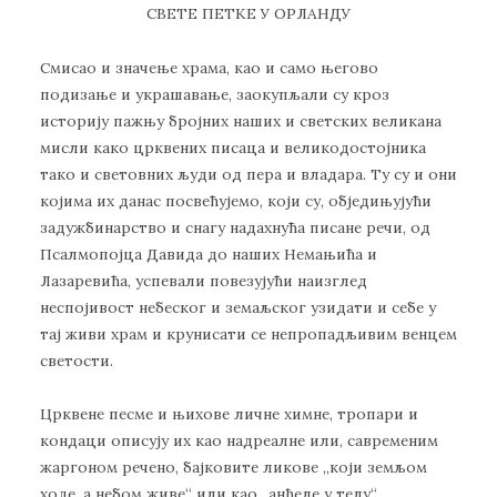
СВЕТЕ ПЕТКЕ У ОРЛАНДУ
Смисао и значење храма, као и само његово
подизање и украшавање, заокупљали су кроз
историју пажњу бројних наших и светских великана
мисли како црквених писаца и великодостојника
тако и световних људи од пера и владара. Ту су и они
којима их данас посвећујемо, који су, обједињујући
задужбинарство и снагу надахнућа писане речи, од
Псалмопојца Давида до наших Немањића и
Лазаревића, успевали повезујући наизглед
неспојивост небеског и земаљског узидати и себе у
тај живи храм и крунисати се непропадљивим венцем
светости.
Црквене песме и њихове личне химне, тропари и
кондаци описују их као надреалне или, савременим
жаргоном речено, бајковите ликове „који земљом
ходе, а небом живе“ или као „анђеле у телу“,