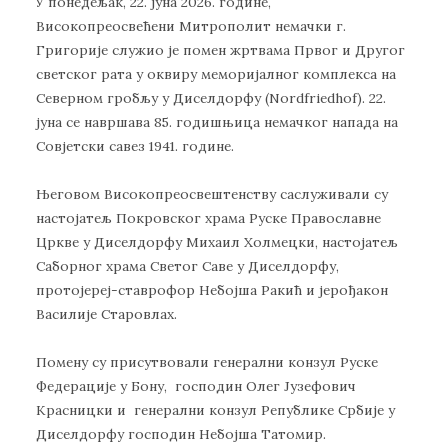
У понедељак, 22. јуна 2026. године,
Високопреосвећени Митрополит немачки г.
Григорије служио је помен жртвама Првог и Другог
светског рата у оквиру меморијалног комплекса на
Северном гробљу у Диселдорфу (Nordfriedhof). 22.
јуна се навршава 85. годишњица немачког напада на
Совјетски савез 1941. године.
Његовом Високопреосвештенству саслуживали су
настојатељ Покровског храма Руске Православне
Цркве у Диселдорфу Михаил Холмецки, настојатељ
Саборног храма Светог Саве у Диселдорфу,
протојереј-ставрофор Небојша Ракић и јерођакон
Василије Старовлах.
Помену су присутвовали генерални конзул Руске
Федерације у Бону, господин Олег Јузефoвич
Красницки и генерални конзул Републике Србије у
Диселдорфу господин Небојша Татомир.