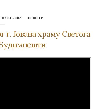
ИСКОП ЈОВАН
,
НОВОСТИ
 г. Joвaнa хрaму Свeтoгa
у Будимпeшти