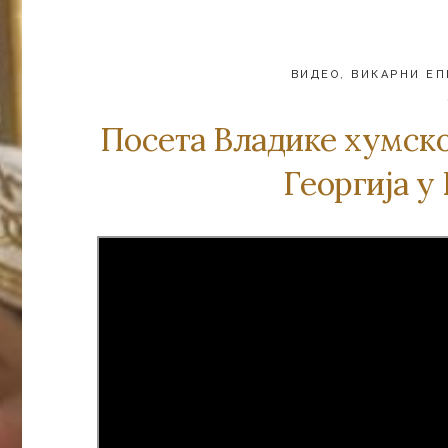
ВИДЕО
,
ВИКАРНИ ЕП
Пoсeтa Влaдикe хумскoг
Гeoргиja 