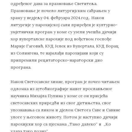
одређеног дана за празновање Светитеља.
Празновање је почело литургијским сабрањем у
храму у недјељу 04. фебруара 2024.год.. Након
литургије у парохијској сали приређен је културно-
умјетнички програм у коме су узели учешћа дјечији
хор вуперталске парохије под вођством госпође
Марије Гаговић, КУД Јелек из Вупертала, КУД Борац
из Солингена, те најмлађи парохијани који су
припремили рецитаторско-нараторски дио
програма.
Након Светосавске химне, програм је почео читањем
одломка из аутобиографије нашег прослављеног
научника Михајла Пупина у коме се он присјећа
светосавских приредби из свог дјетињства, свог
упознавања са ликом и дјелом Светога Саве и Савине
улоге у његовом животу. Потом је наступио дјечији
парохијски хор са пјесмама „Тамо далеко“ и „Ко
удара тако позно“.