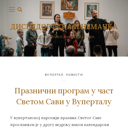
ДИСЕЛДОРФСКА И НЕМАЧКА
СРПСКА ПРАВОСЛАВНА ЕПАРХИЈА
ВУПЕРТАЛ
,
НОВОСТИ
Празнични програм у част
Светом Сави у Вуперталу
У вуперталској парохији празник Светог Саве
прослављен је у другу недјељу након календарски