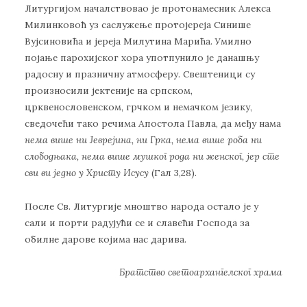
Литургијом началствовао је протонамесник Алекса
Милинковоћ уз саслужење протојереја Синише
Вујсиновића и јереја Милутина Марића. Умилно
појање парохијског хора употпунило је данашњу
радосну и празничну атмосферу. Свештеници су
произносили јектеније на српском,
црквенословенском, грчком и немачком језику,
сведочећи тако речима Апостола Павла, да међу нама
нема више
ни Јеврејина, ни Грка, нема више роба ни
слободњака, нема више мушког рода ни женског, јер сте
сви ви једно у Христу Исусу
(Гал 3,28).
После Св. Литургије мноштво народа остало је у
сали и порти радујући се и славећи Господа за
обилне дарове којима нас дарива.
Братство светоархангелског храма