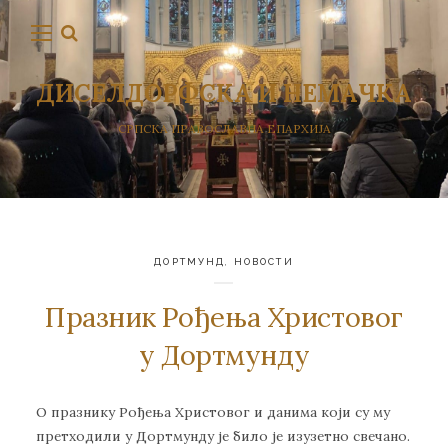
ДИСЕЛДОРФСКА И НЕМАЧКА
СРПСКА ПРАВОСЛАВНА ЕПАРХИЈА
ДОРТМУНД
,
НОВОСТИ
Празник Рођења Христовог
у Дортмунду
О празнику Рођења Христовог и данима који су му
претходили у Дортмунду је било је изузетно свечано.