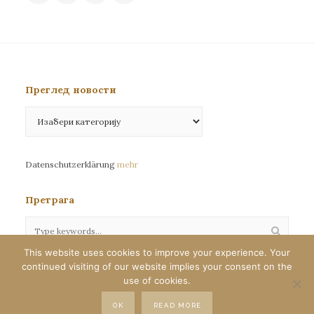
Преглед новости
Преглед
новости
Datenschutzerklärung
mehr
Претрага
This website uses cookies to improve your experience. Your
continued visiting of our website implies your consent on the
Сва права задржана©eparhija-nemacka.com
use of cookies.
Илустрације : Јелена Јефтић
OK
READ MORE