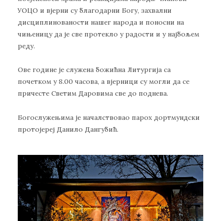
УОЦО и вјерни су благодарни Богу, захвални
дисциплинованости нашег народа и поносни на
чињеницу да је све протекло у радости и у најбољем
реду.
Ове године је служена божићна Литургија са
почетком у 8.00 часова, а вјерници су могли да се
причесте Светим Даровима све до поднева.
Богослужењима је началствовао парох дортмундски
протојереј Данило Дангубић.