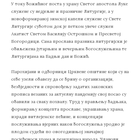
У току божићног поста у храму Светог апостола Луке
служене су недјељне и празничне Литургије, а у
новоформираној зимској капели служене су Свете
Литургије суботом док је петком увече служен
Акатист Светом Василију Острошком и Пресветој
Богородици. Сама прослава празника литургијски је
обиљежена јутарњим и вечерњим богослужењима те
Литургијама на Бадњи дан и Божић.
Парохијани и одборници Црквене општине који су на
себе узели обавезу да се брину о организацији,
безбједности и спровођењу задатих законских
прописа везаних за актуелну пандемију свој посао су
обавили за сваку похвалу. Труд у прављењу бадњака,
формирању концепта прославе, украшавању храма,
изради витлејемске пећине, и концепцији
послуживања вјерних након богослужења уродио је
плодом судећи по овогодишњој значајној
посјећеноси храма и реакцијама народа. Чланови