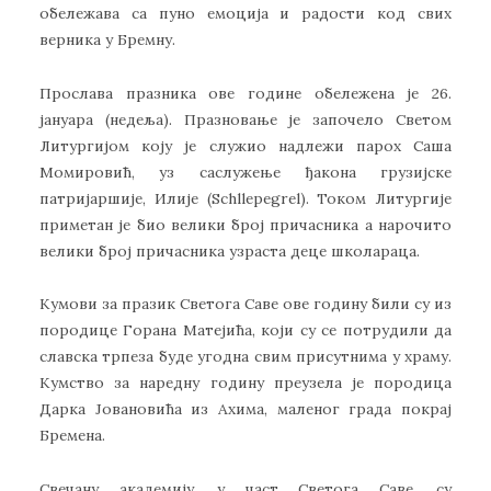
обележава са пуно емоција и радости код свих
верника у Бремну.
Прослава празника ове године обележена је 26.
јануара (недеља). Празновање је започело Светом
Литургијом коју је служио надлежи парох Саша
Момировић, уз саслужење ђакона грузијске
патријаршије, Илије (Schllepegrel). Током Литургије
приметан је био велики број причасника а нарочито
велики број причасника узраста деце школараца.
Кумови за празик Светога Саве ове годину били су из
породице Горана Матејића, који су се потрудили да
славска трпеза буде угодна свим присутнима у храму.
Кумство за наредну годину преузела је породица
Дарка Јовановића из Ахима, маленог града покрај
Бремена.
Свечану академију, у част Светога Саве, су