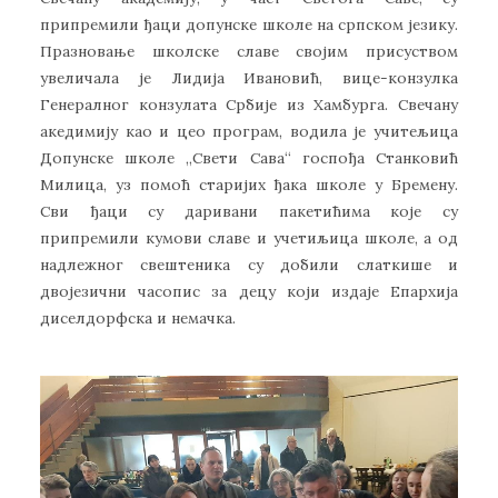
припремили ђаци допунске школе на српском језику.
Празновање школске славе својим присуством
увеличала је Лидија Ивановић, вице-конзулка
Генералног конзулата Србије из Хамбурга. Свечану
акедимију као и цео програм, водила је учитељица
Допунске школе „Свети Сава“ госпођа Станковић
Милица, уз помоћ старијих ђака школе у Бремену.
Сви ђаци су даривани пакетићима које су
припремили кумови славе и учетиљица школе, а од
надлежног свештеника су добили слаткише и
двојезични часопис за децу који издаје Епархија
диселдорфска и немачка.