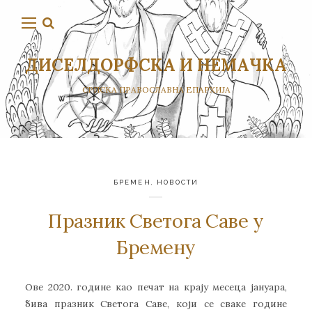
ДИСЕЛДОРФСКА И НЕМАЧКА
СРПСКА ПРАВОСЛАВНА ЕПАРХИЈА
БРЕМЕН
,
НОВОСТИ
Празник Светогa Саве у
Бремену
Ове 2020. године као печат на крају месеца јануара,
бива празник Светога Саве, који се сваке године