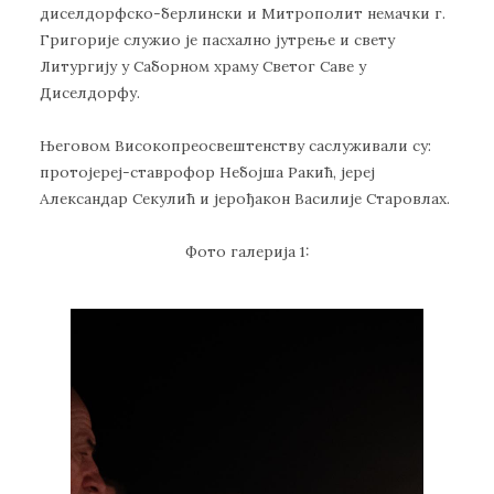
диселдорфско-берлински и Митрополит немачки г.
Григорије служио је пасхално јутрење и свету
Литургију у Саборном храму Светог Саве у
Диселдорфу.
Његовом Високопреосвештенству саслуживали су:
протојереј-ставрофор Небојша Ракић, јереј
Александар Секулић и јерођакон Василије Старовлах.
Фото галерија 1: