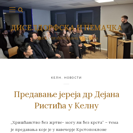
ДИСЕЛДОРФСКА И НЕМАЧКА
СРПСКА ПРАВОСЛАВНА ЕПАРХИЈА
КЕЛН
,
НОВОСТИ
Предавање јереја др Дејана
Ристића у Келну
,,Хришћанство без жртве- могу ли без крста“ – тема
је предавања које је у навечерје Крстопоклоне