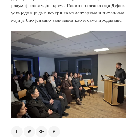
разумијевање тајне крста. Након излагања оца Дејана
услиједио је дио вечери са коментарима и питањима
који је био једнако занимљив као и само предавање.