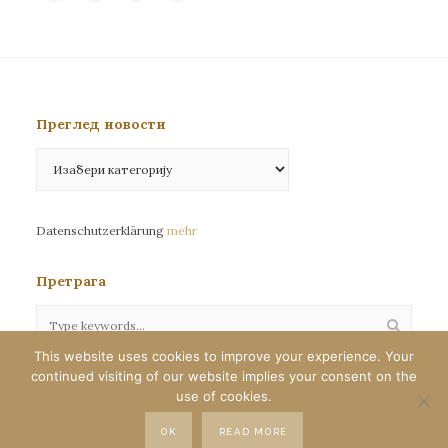
Преглед новости
Преглед
новости
Datenschutzerklärung
mehr
Претрага
This website uses cookies to improve your experience. Your
continued visiting of our website implies your consent on the
Сва права задржана©eparhija-nemacka.com
use of cookies.
Илустрације : Јелена Јефтић
OK
READ MORE