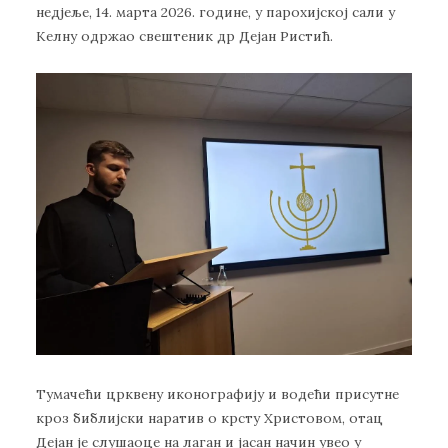
недјеље, 14. марта 2026. године, у парохијској сали у
Келну одржао свештеник др Дејан Ристић.
Тумачећи црквену иконографију и водећи присутне
кроз библијски наратив о крсту Христовом, отац
Дејан је слушаоце на лаган и јасан начин увео у