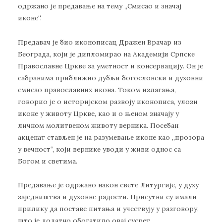
одржано је предавање на тему „Смисао и значај
иконе“.
Предавач је био иконописац Дражен Врачар из
Београда, који је дипломирао на Академији Српске
Православне Цркве за уметност и консервацију. Он је
сабранима приближио дубљи богословски и духовни
смисао православних икона. Током излагања,
говорио је о историјском развоју иконописа, улози
иконе у животу Цркве, као и о њеном значају у
личном молитвеном животу верника. Посебан
акценат стављен је на разумевање иконе као „прозора
у вечност“, који вернике уводи у живи однос са
Богом и светима.
Предавање је одржано након свете Литургије, у духу
заједништва и духовне радости. Присутни су имали
прилику да поставе питања и учествују у разговору,
што је додатно обогатило овај сусрет.