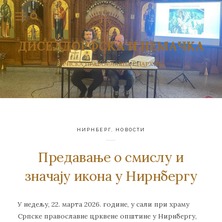
ДИСЕЛДОРФСКА И НЕМАЧКА
СРПСКА ПРАВОСЛАВНА ЕПАРХИЈА
НИРНБЕРГ
,
НОВОСТИ
Предавање о смислу и
значају икона у Нирнбергу
У недељу, 22. марта 2026. године, у сали при храму
Српске православне црквене општине у Нирнбергу,