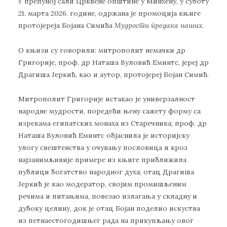
У препуној сали Црквене општине у Минхену, у суботу
21. марта 2026. године, одржана је промоција књиге
протојереја Бојана Симића
Мудрости предака наших
.
О књизи су говорили: митрополит немачки др
Григорије, проф. др Наташа Вуловић Еминтс, јереј др
Драгиша Јеркић, као и аутор, протојереј Бојан Симић.
Митрополит Григорије истакао је универзалност
народне мудрости, поредећи њену сажету форму са
изрекама египатских монаха из Старечника; проф. др
Наташа Вуловић Еминтс објаснила је историјску
улогу свештенства у очувању пословица и кроз
најзанимљивије примере из књиге приближила
публици богатство народног духа; отац Драгиша
Јеркић је као модератор, својим промишљеним
речима и питањима, повезао излагања у складну и
дубоку целину, док је отац Бојан поделио искуства
из петнаестогодишњег рада на прикупљању овог