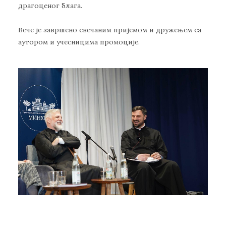
драгоценог блага.
Вече је завршено свечаним пријемом и дружењем са
аутором и учесницима промоције.