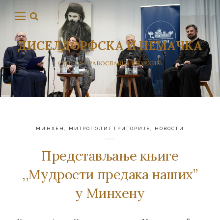
ДИСЕЛДОРФСКА И НЕМАЧКА
СРПСКА ПРАВОСЛАВНА ЕПАРХИЈА
МИНХЕН
,
МИТРОПОЛИТ ГРИГОРИЈЕ
,
НОВОСТИ
Представљање књиге
,,Мудрости предака наших”
у Минхену