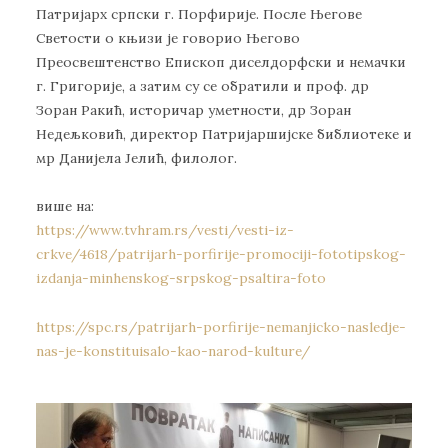
Патријарх српски г. Порфирије. После Његове
Светости о књизи је говорио Његово
Преосвештенство Епископ диселдорфски и немачки
г. Григорије, а затим су се обратили и проф. др
Зоран Ракић, историчар уметности, др Зоран
Недељковић, директор Патријаршијске библиотеке и
мр Данијела Јелић, филолог.
више на:
https://www.tvhram.rs/vesti/vesti-iz-
crkve/4618/patrijarh-porfirije-promociji-fototipskog-
izdanja-minhenskog-srpskog-psaltira-foto
https://spc.rs/patrijarh-porfirije-nemanjicko-nasledje-
nas-je-konstituisalo-kao-narod-kulture/