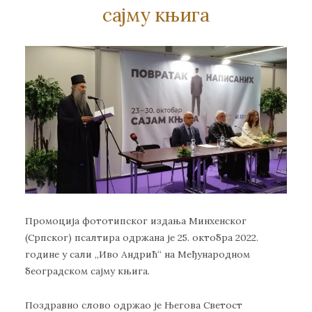
сајму књига
Промоција фототипског издања Минхенског
(Српског) псалтира одржана је 25. октобра 2022.
године у сали „Иво Андрић“ на Међународном
београдском сајму књига.
Поздравно слово одржао је Његова Светост