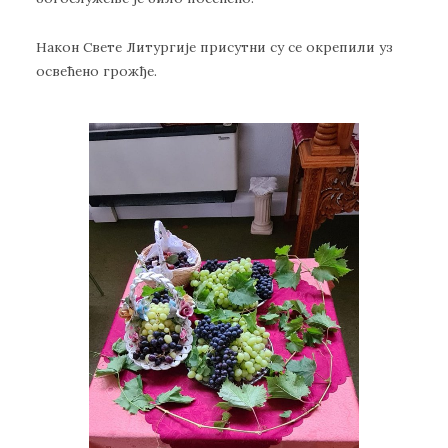
Након Свете Литургије присутни су се окрепили уз
освећено грожђе.