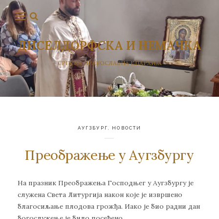
ДИСЕЛДОРФСКА И НЕМАЧКА
СРПСКА ПРАВОСЛАВНА ЕПАРХИЈА
АУГЗБУРГ
,
НОВОСТИ
Преображење у Аугзбургу
На празник Преображења Господњег у Аугзбургу је
служена Света Литургија након које је извршено
благосиљање плодова грожђа. Иако је био радни дан
богослужење је било посећено.