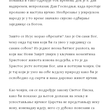
понавља и тако одређује ток времена, док је 8. дан
надвремен, непролазан, Дан Господњи, када престаје
пролазно и наступа вјечно. Необрезање у јеврејском
народу је у то време значило свјесно одбијање
заједнице са Богом.
Зашто се Исус морао обрезати? Ако је Он сами Бог,
чему онда тај чин који би га увео у заједницу са
самим собом? Из једног веома битног разлога, на
који нас Нови Завјет увијек у кључним моментима
Христовог живота изнова подсјећа, а то је да
Христос јесте потпуни Бог, али и потпуни човјек. Он
је тај који је узео на себе људску природу како би је
ослободио од смрти и нама даровао живот вјечни.
Као човјек, он се подређује закону Светог Писма,
како би показао да његов долазак на земљу и
успостављање вјечног Царства не представљају неку
нову, изненадну идеју, него су дубоко повезани са