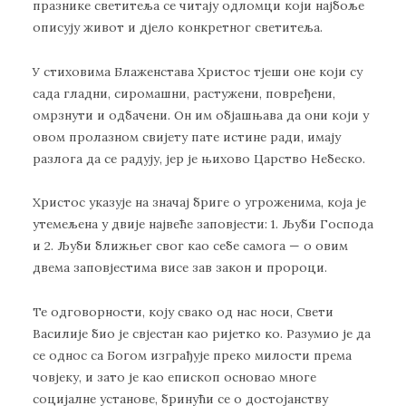
празнике светитеља се читају одломци који најбоље
описују живот и дјело конкретног светитеља.
У стиховима Блаженстава Христос тјеши оне који су
сада гладни, сиромашни, растужени, повређени,
омрзнути и одбачени. Он им објашњава да они који у
овом пролазном свијету пате истине ради, имају
разлога да се радују, јер је њихово Царство Небеско.
Христос указује на значај бриге о угроженима, која је
утемељена у двије највеће заповјести: 1. Љуби Господа
и 2. Љуби ближњег свог као себе самога — о овим
двема заповјестима висе зав закон и пророци.
Те одговорности, коју свако од нас носи, Свети
Василије био је свјестан као ријетко ко. Разумио је да
се однос са Богом изграђује преко милости према
човјеку, и зато је као епископ основао многе
социјалне установе, бринући се о достојанству