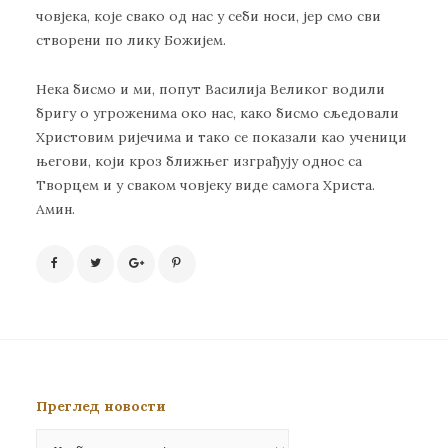
човјека, које свако од нас у себи носи, јер смо сви
створени по лику Божијем.
Нека бисмо и ми, попут Василија Великог водили
бригу о угроженима око нас, како бисмо сљедовали
Христовим ријечима и тако се показали као ученици
његови, који кроз ближњег изграђују однос са
Творцем и у сваком човјеку виде самога Христа.
Амин.
Преглед новости
Преглед