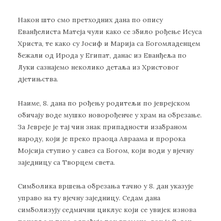
Након што смо претходних дана по опису
Еванђелиста Матеја чули како се збило рођење Исуса
Христа, те како су Јосиф и Марија са Богомладенцем
бежали од Ирода у Египат, данас из Еванђеља по
Луки сазнајемо неколико детаља из Христовог
дјетињства.
Наиме, 8. дана по рођењу родитељи по јеврејском
обичају воде мушко новорођенче у храм на обрезање.
За Јевреје је тај чин знак припадности изабраном
народу, који је преко праоца Авраама и пророка
Мојсија ступио у савез са Богом, који води у вјечну
заједницу са Творцем света.
Симболика вршења обрезања тачно у 8. дан указује
управо на ту вјечну заједницу. Седам дана
симболизују седмични циклус који се увијек изнова