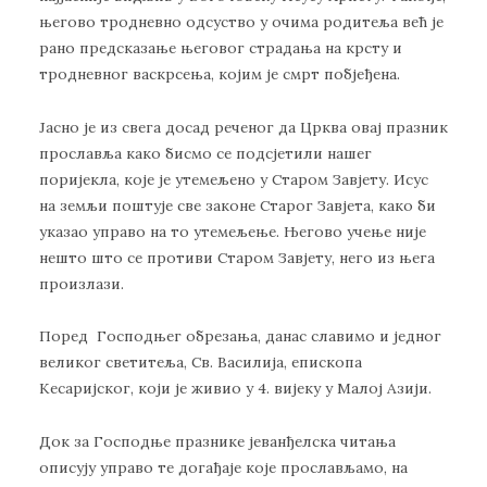
његово тродневно одсуство у очима родитеља већ је
рано предсказање његовог страдања на крсту и
тродневног васкрсења, којим је смрт побјеђена.
Јасно је из свега досад реченог да Црква овај празник
прославља како бисмо се подсјетили нашег
поријекла, које је утемељено у Старом Завјету. Исус
на земљи поштује све законе Старог Завјета, како би
указао управо на то утемељење. Његово учење није
нешто што се противи Старом Завјету, него из њега
произлази.
Поред Господњег обрезања, данас славимо и једног
великог светитеља, Св. Василија, епископа
Кесаријског, који је живио у 4. вијеку у Малој Азији.
Док за Господње празнике јеванђелска читања
описују управо те догађаје које прослављамо, на