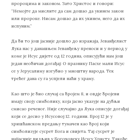
пророцима и законом. Зато Христос и говори:
“Немојте да мислите да сам дошао да укинем закон
или пророке. Нисам дошао да их укинем, него да их
испуним.”
Да би то још јасније дошло до изражаја, Јеванђелист
Лука нас у данашњем Јеванђељу преноси и у период у
коме је Исус дијете од 12 година, описујући нам још
један необичан догађај: О празнику Пасхе мали Исус
се у Јерусалиму изгубио у мноштву народа. Тек
трећег дана су га успјели наћи у храму.
Као што је био случај са бројем 8, и овдје бројеви
имају своју симболику, која јасно указује на дубљи
смисао реченог. Није случајно да Лука описује догађај
који се десио у Исусовој 12. години. Број 12 је у
хришћанском предању тумачен као број који
симболизује сусрет Бога и свијета. Тај сусрет је
најјасније видљив у Богочовеку Исусу Христу. Такође,