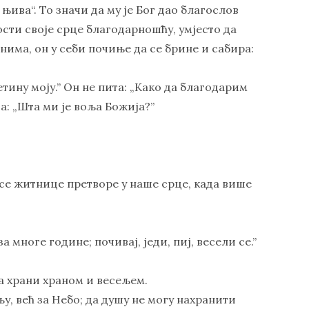
њива“. То значи да му је Бог дао благослов
дости своје срце благодарношћу, умјесто да
има, он у себи почиње да се брине и сабира:
тину моју.” Он не пита: „Како да благодарим
та: „Шта ми је воља Божија?”
 се житнице претворе у наше срце, када више
 многе године; почивај, једи, пиј, весели се.”
ша храни храном и весељем.
љу, већ за Небо; да душу не могу нахранити