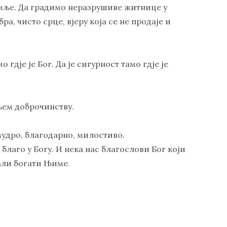
емље. Да градимо неразрушиве житнице у
ра, чисто срце, вјеру која се не продаје и
 гдје је Бог. Да је сигурност тамо гдје је
њем доброчинству.
мудро, благодарно, милостиво.
благо у Богу. И нека нас благослови Бог који
тали богати Њиме.