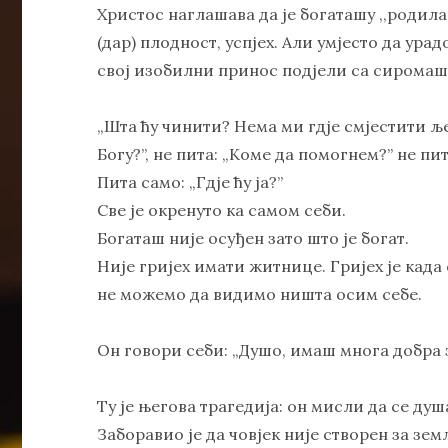
Христос наглашава да је богаташу ,,родила 
(дар) плодност, успјех. Али умјесто да ура
свој изобилни принос подјели са сиромашн
„Шта ћу чинити? Нема ми гдје смјестити ље
Богу?”, не пита: „Коме да помогнем?” не пи
Пита само: „Гдје ћу ја?”
Све је окренуто ка самом себи.
Богаташ није осуђен зато што је богат.
Није гријех имати житнице. Гријех је када
не можемо да видимо ништа осим себе.
Он говори себи: „Душо, имаш многа добра за
Ту је његова трагедија: он мисли да се ду
Заборавио је да човјек није створен за зем