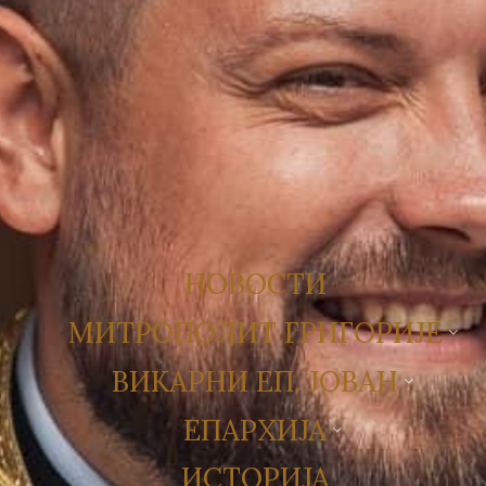
НОВОСТИ
МИТРОПОЛИТ ГРИГОРИЈЕ
ВИКАРНИ ЕП. ЈОВАН
ЕПАРХИЈА
ИСТОРИЈА