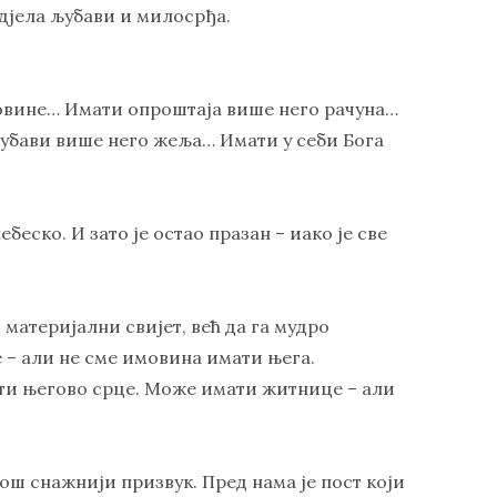
 дјела љубави и милосрђа.
овине… Имати опроштаја више него рачуна…
убави више него жеља… Имати у себи Бога
беско. И зато је остао празан – иако је све
материјални свијет, већ да га мудро
– али не сме имовина имати њега.
ти његово срце. Може имати житнице – али
ош снажнији призвук. Пред нама је пост који