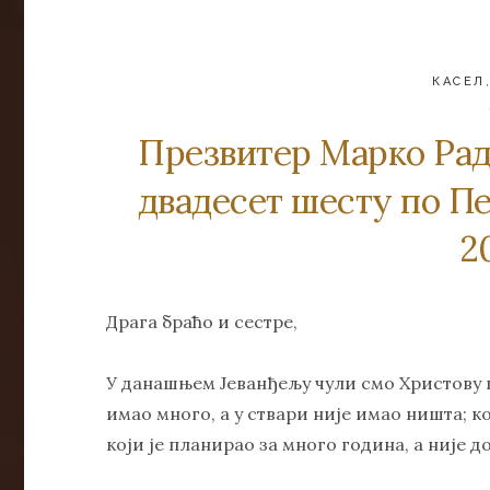
КАСЕЛ
Презвитер Марко Рад
двадесет шесту по Пе
2
Драга браћо и сестре,
У данашњем Јеванђељу чули смо Христову пр
имао много, а у ствари није имао ништа; к
који је планирао за много година, а није 