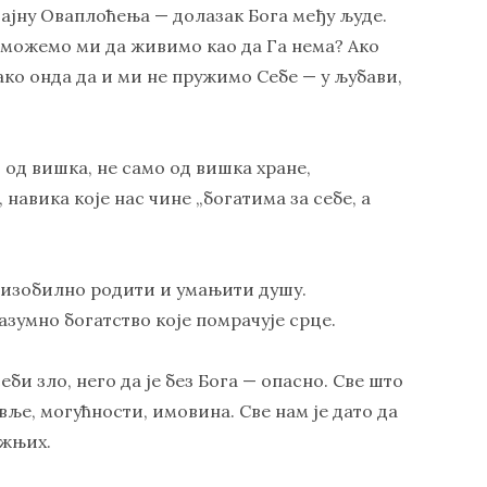
ајну Оваплоћења — долазак Бога међу људе.
а можемо ми да живимо као да Га нема? Ако
ако онда да и ми не пружимо Себе — у љубави,
 од вишка, не само од вишка хране,
 навика које нас чине „богатима за себе, а
о изобилно родити и умањити душу.
азумно богатство које помрачује срце.
еби зло, него да је без Бога — опасно. Све што
вље, могућности, имовина. Све нам је дато да
ижњих.