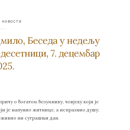
,
НОВОСТИ
мило, Беседа у недељу
десетници, 7. децембар
025.
ичу о богатом безумнику, човјеку који је
оји је напунио житнице, а испразнио душу;
доживио ни сутрашњи дан.