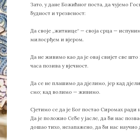
Зато, у дане Божићног поста, да чујемо Г
будност и трезвеност:
Да своје „житнице“ — своја срца — испуним
милосрђем и вјером.
Да не живимо као да је овај свијет све што
часа позива у вјечност.
Да се не плашимо да дјелимо, јер кад дје
смо; кад волимо — живимо.
Сјетимо се да је Бог постао Сиромах ради 
Да је положио Себе у јасле, да би нас позв
дошао тихо, незапажено, да би нас научио 