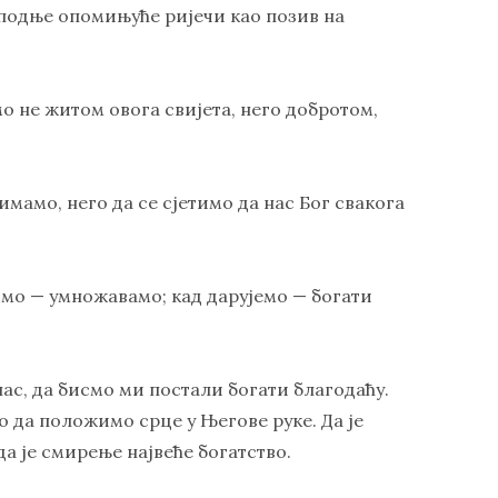
осподње опомињуће ријечи као позив на
о не жито­м овога свијета, него добротом,
 имамо, него да се сјетимо да нас Бог свакога
лимо — умножавамо; кад дарујемо — богати
нас, да бисмо ми постали богати благодаћу.
ао да положимо срце у Његове руке. Да је
да је смирење највеће богатство.