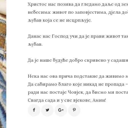
Христос нас позива да гледамо даље од з
небесима: живот по заповјестима, дјела доб
љубав која се не исцрпљује.
Данас нас Господ учи да је прави живот тамо
љубав.
Да је наше будуће добро скривено у садаш
Нека нас ова прича подстакне да живимо 
Да сабирамо благо које никад не пропада – 
ради нас постаје Човјек, да бисмо ми пос
Свагда сада и у све вјекове, Амин!