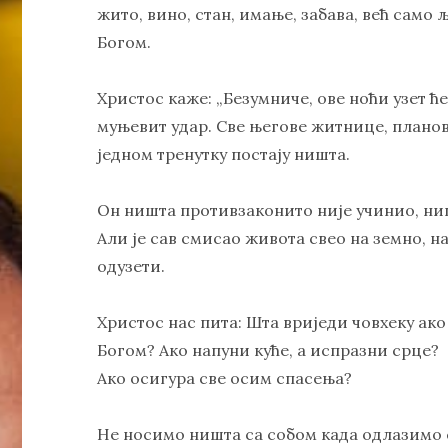
жито, вино, стан, имање, забава, већ само 
Богом.
Христос каже: „Безумниче, ове ноћи узет ће
муњевит удар. Све његове житнице, планов
једном тренутку постају ништа.
Он ништа противзаконито није учинио, ниш
Али је сав смисао живота свео на земно, н
одузети.
Христос нас пита: Шта вриједи човхеку ако
Богом? Ако напуни куће, а испразни срце?
Ако осигура све осим спасења?
Не носимо ништа са собом када одлазимо с