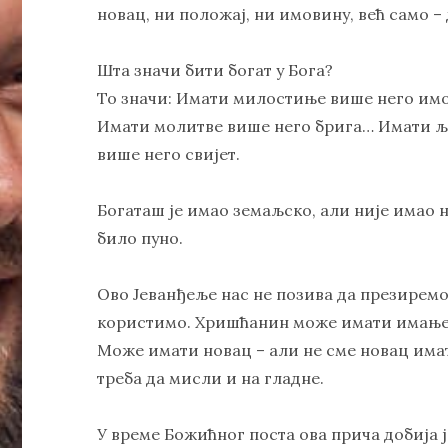
новац, ни положај, ни имовину, већ само –
Шта значи бити богат у Бога?
То значи: Имати милостиње више него им
Имати молитве више него брига… Имати љ
више него свијет.
Богаташ је имао земаљско, али није имао не
било пуно.
Ово Јеванђеље нас не позива да презиремо 
користимо. Хришћанин може имати имање 
Може имати новац – али не сме новац има
треба да мисли и на гладне.
У време Божићног поста ова прича добија ј