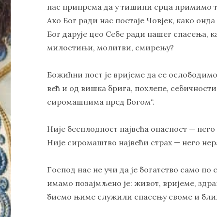
нас припрема да у тишини срца примимо т
Ако Бог ради нас постаје Човјек, како онд
Бог дарује цео Себе ради нашег спасења, к
милостињи, молитви, смирењу?
Божићни пост је вријеме да се ослободимо
већ и од вишка брига, похлепе, себичности,
сиромашнима пред Богом“.
Није бесплодност највећа опасност — нег
Није сиромаштво највећи страх — него нер
Господ нас не учи да је богатство само по с
имамо позајмљено је: живот, вријеме, здра
бисмо њиме служили спасењу своме и бл