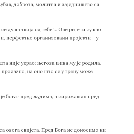
љубав, доброта, молитва и заједништво са
 се душа твоја од тебе”… Ове ријечи су као
и, перфектно организовани пројекти – у
та није украо; његова њива му је родила.
а пролазно, на оно што се у трену може
 је богат пред људима, а сиромашан пред
а овога свијета. Пред Бога не доносимо ни