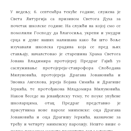
У недељу, 6. септембра текуће године, служена је
Света Литургија са призивом Светога Духа за
почетак школске године. На служби на којој смо се
помолили Господу да благосиља, укрепи и умудри
срца и душе наших малишана како би што боље
изучавали школска градива која се пред њих
стављају, началстовао је старешина Храма Светога
Јована Владимира протојереј Предраг Гајић уз
саслуживање протојереја-ставрофора Слободана
Милуновића, протојереја Драгана Јовановића и
Звонка Ангелова, јереја Бојана Симића и Драгише
Јеркића, те протођакона Младомира Милуновића.
Након беседе на јеванђелску тему, те поуке упућене
школарцима, отац Предраг представио је
присутнима нове парохе минхенске: оца Драгана
Јовановића и оца Драгишу Јеркића, назначене за
трећу и четврту минхенску парохију. Нешто више о