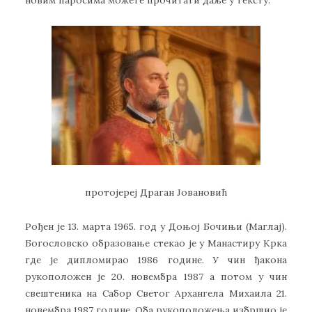
новим паросима можете прочитати даље у тексту.
протојереј Драган Јовановић
Рођен је 13. марта 1965. год у Доњој Бочињи (Маглај).
Богословско образовање стекао је у Манастиру Крка
где је дипломирао 1986 године. У чин ђакона
рукоположен је 20. новембра 1987 а потом у чин
свештеника на Сабор Светог Архангела Михаила 21.
новембра 1987 године. Оба рукоположења избршио је