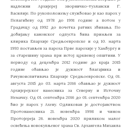
надлежни Архијереј зворничко-тузлански Г.
Василије. По рукоположењу службовао је као парох у
Пелагићеву од 1978 до 1991 године а потом у
Градачцу од 1992 до почетка ратних збивања. По
добијању канонског одпуста бива примљен за
клирика Епархије Средњоевропске и од 10. марта
1993 постављен за пароха Прве парохије у Хамбургу и
за старешину храма при истој црквеној општини. У
периоду од децембра 2012 године до краја 2015
године обављао је дужност благајника и
Рачуноиспитивача Епархије Средњоевропске. Од 01.
августа 2015 до 03. марта 2016 обављао је дужност
Архијерејског намесника за Северну и Источну
Немачку. Од 01. септембра 2016 до 01. септембра 2020
био је парох у Ахену. Одликован је достојанством
Протонамесника 21. новембра 1998 и чином
Протојереја 26. новембра 2020 приликом малог
освећења новокупљеног храма Св. Архангела Михаила