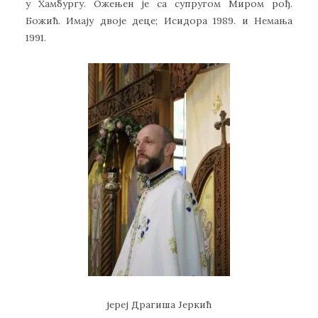
у Хамбургу. Ожењен је са супругом Миром рођ.
Божић. Имају двоје деце; Исидора 1989. и Немања
1991.
јереј Драгиша Јеркић