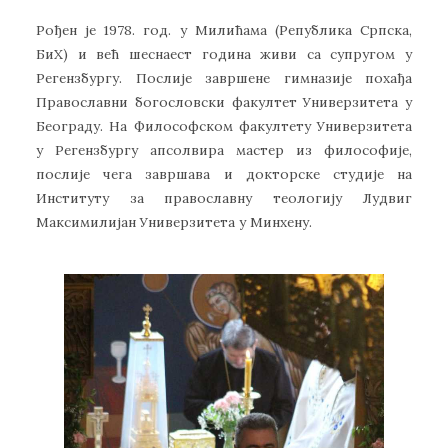
Рођен је 1978. год. у Милићама (Република Српска,
БиХ) и већ шеснаест година живи са супругом у
Регензбургу. Послије завршене гимназије похађа
Православни богословски факултет Универзитета у
Београду. На Философском факултету Универзитета
у Регензбургу апсолвира мастер из философије,
послије чега завршава и докторске студије на
Институту за православну теологију Лудвиг
Максимилијан Универзитета у Минхену.