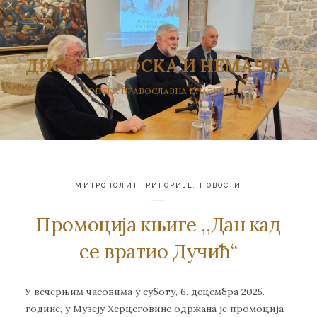
ДИСЕЛДОРФСКА И НЕМАЧКА
СРПСКА ПРАВОСЛАВНА ЕПАРХИЈА
МИТРОПОЛИТ ГРИГОРИЈЕ
,
НОВОСТИ
Промоција књиге ,,Дан кад
се вратио Дучић“
У вечерњим часовима у суботу, 6. децембра 2025.
године, у Музеју Херцеговине одржана је промоција