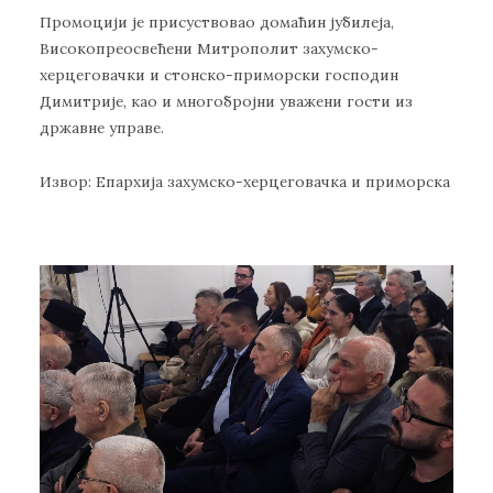
Промоцији је присуствовао домаћин јубилеја,
Високопреосвећени Митрополит захумско-
херцеговачки и стонско-приморски господин
Димитрије, као и многобројни уважени гости из
државне управе.
Извор: Епархија захумско-херцеговачка и приморска