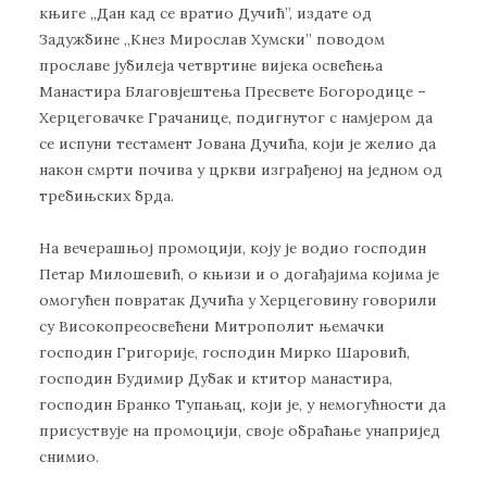
књиге ,,Дан кад се вратио Дучић”, издате од
Задужбине ,,Кнез Мирослав Хумски” поводом
прославе јубилеја четвртине вијека освећења
Манастира Благовјештења Пресвете Богородице –
Херцеговачке Грачанице, подигнутог с намјером да
се испуни тестамент Јована Дучића, који је желио да
након смрти почива у цркви изграђеној на једном од
требињских брда.
На вечерашњој промоцији, коју је водио господин
Петар Милошевић, о књизи и о догађајима којима је
омогућен повратак Дучића у Херцеговину говорили
су Високопреосвећени Митрополит њемачки
господин Григорије, господин Мирко Шаровић,
господин Будимир Дубак и ктитор манастира,
господин Бранко Тупањац, који је, у немогућности да
присуствује на промоцији, своје обраћање унапријед
снимио.