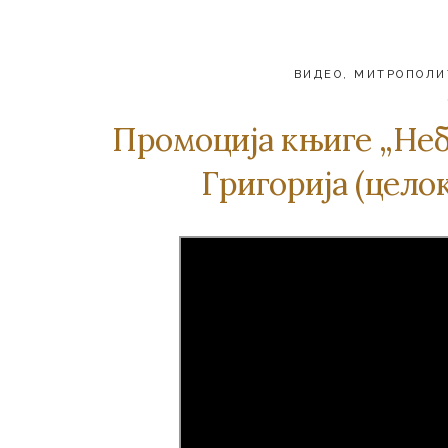
ВИДЕО
,
МИТРОПОЛИ
Прoмoциja књигe „Нeб
Григoриja (цело