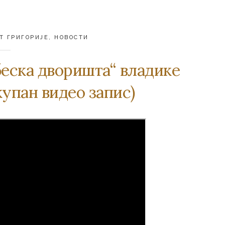
Т ГРИГОРИЈЕ
,
НОВОСТИ
eскa двoриштa“ влaдикe
купан видео запис)