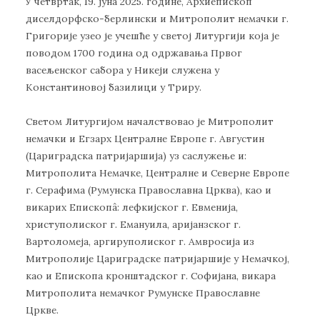
У четвртак, 19. јуна 2025. године, Архиепископ
диселдорфско-берлински и Митрополит немачки г.
Григорије узео је учешће у светој Литургији која је
поводом 1700 година од одржавања Првог
васељенског сабора у Никеји служена у
Константиновој базилици у Триру.
Светом Литургијом началствовао је Митрополит
немачки и Егзарх Централне Европе г. Августин
(Цариградска патријаршија) уз саслужење и:
Митрополита Немачке, Централне и Северне Европе
г. Серафима (Румунска Православна Црква), као и
викарих Епископâ: лефкијског г. Евменија,
христуполиског г. Емануила, аријанзског г.
Вартоломеја, аргируполиског г. Амвросија из
Митрополије Цариградске патријаршије у Немачкој,
као и Епископа кронштадског г. Софијана, викара
Митрополита немачког Румунске Православне
Цркве.