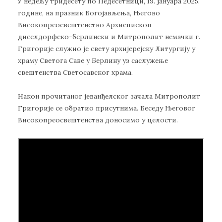
У недељу тридесету по Педесетници, 19. јануара 2025.
године, на празник Богојављења, Његово
Високопреосвештенство Архиепископ
диселдорфско-берлински и Митрополит немачки г.
Григорије служио је свету архијерејску Литургију у
храму Светога Саве у Берлину уз саслужење
свештенства Светосавског храма.
Након прочитаног јеванђелског зачала Митрополит
Григорије се обратио присутнима. Беседу Његовог
Високопреосвештенства доносимо у целости.