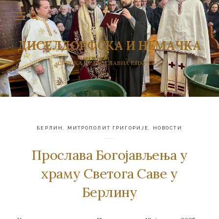
ДИСЕЛДОРФСКА И НЕМАЧКА
СРПСКА ПРАВОСЛАВНА ЕПАРХИЈА
БЕРЛИН
,
МИТРОПОЛИТ ГРИГОРИЈЕ
,
НОВОСТИ
Прослава Богојављења у
храму Светога Саве у
Берлину