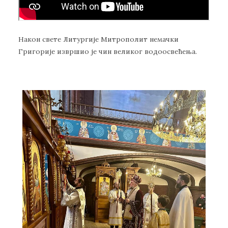
Након свете Литургије Митрополит немачки
Григорије извршио је чин великог водоосвећења.