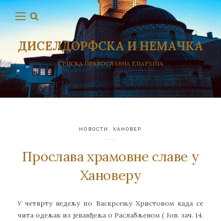
ДИСЕЛДОРФСКА И НЕМАЧКА
СРПСКА ПРАВОСЛАВНА ЕПАРХИЈА
НОВОСТИ
,
ХАНОВЕР
Прослава храмовне славе у
Хановеру
У четврту недељу по Васкрсењу Христовом када се
чита одељак из јеванђеља о Раслабљеном ( Јов. зач. 14.