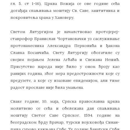
гл. 5. ст 1-16), Црква Божија се ове године сећа
догађаја спаљивања моштију Св. Саве, заштитника и
покровитеља храма у Хановеру.
Светом Литургијом је началствовао протојереј-
ставрофор Бранислав Чортановачки уз саслуживање
протонамесника Александра Перковића и ђакона
Славка Босанчића. Свету Литургију обогатиле су
својим појањем Јелена Агбаба и Снежана Нешић.
Присутство народа није било у оном броју као
ранијих година, због мера предострожности које су
предузете, а које су изазване епидемијом, али тиме
радост прославе није била умањена.
Сваке године, 10. маја, Српска православна црква
молитвено се сећа и обележава дан спаљивања
моштију Светог Саве Српског. 1594. године на
београдском брду Врачар, турски војсковођа Синан-
паша сурово кажњава Србе. Те године банатски Срби