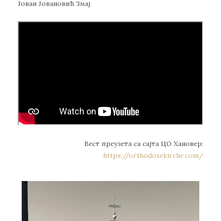
Јован Јовановић Змај
Вест преузета са сајта ЦО Хановер:
https://orthodoxekirche.com/