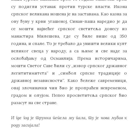
су подигли устанак против турске власти. Икона
српског великана ношена је на заставама. Као казна за
ову буну у крви угашеној, Синан-паша наредио је да
се мошти највећег српског светитеља донесу из
манастира Милешева, где су биле више од 350
година, и спале. То је требало да уништи велики култ
великог свеца у народу, а са њиме и све наде за
ослобађању од Османлија. Према историчарима,
мошти Светог Саве били су „извор српског државног
легититимитета“ и „симбол српске традиције о
државној независности“. Како бележе савременици,
овај злочиначки чин био је пропраћен невременом,
градом и олујом. Пепео просветитеља српског био
разасут на све стране.
И где год је трунка пепела му пала,
ту је нова љубав к
роду засијала!