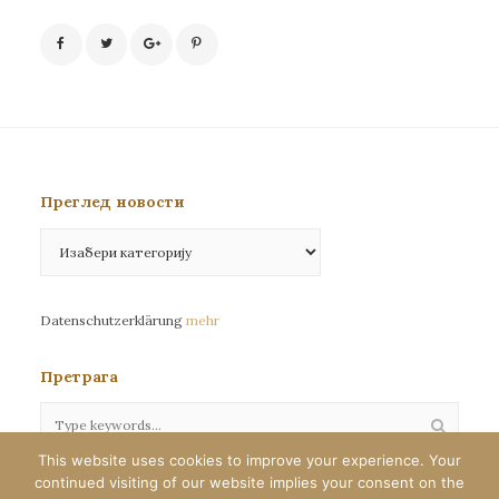
Преглед новости
Преглед
новости
Datenschutzerklärung
mehr
Претрага
This website uses cookies to improve your experience. Your
continued visiting of our website implies your consent on the
Сва права задржана©eparhija-nemacka.com