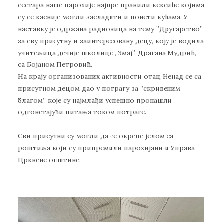
сестара наше парохије најпре правили кексиће којима
су се касније могли засладити и понети кућама. У
наставку је одржана радионица на тему ”Другарство”
за сву присутну и заинтересовану децу, коју је водила
учитељица дечије школице ,,Змај”, Драгана Мудрић,
са Бојаном Петровић.
На крају организованих активности отац Ненад се са
присутном децом дао у потрагу за ”скривеним
благом” које су најмлађи успешно пронашли
одгонетајући питања током потраге.
Сви присутни су могли да се окрепе јелом са
роштиља који су припремили парохијани и Управа
Црквене општине.