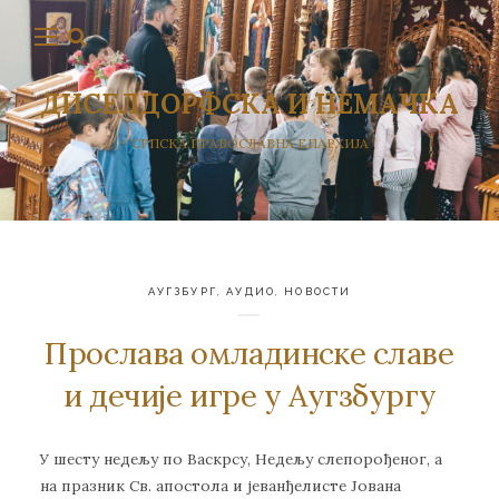
ДИСЕЛДОРФСКА И НЕМАЧКА
СРПСКА ПРАВОСЛАВНА ЕПАРХИЈА
АУГЗБУРГ
,
АУДИО
,
НОВОСТИ
Прослава омладинске славе
и дечије игре у Аугзбургу
У шесту недељу по Васкрсу, Недељу слепорођеног, а
на празник Св. апостола и јеванђелисте Јована