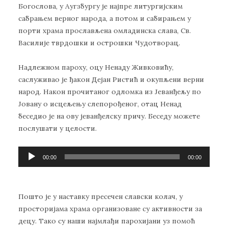
Богослова, у Аугзбургу је најпре литургијским
сабрањем верног народа, а потом и сабирањем у
порти храма прослављена омладинска слава, Св.
Василије тврдошки и острошки Чудотворац.
Надлежном пароху, оцу Ненаду Живковићу,
саслуживао је ђакон Дејан Ристић и окупљени верни
народ. Након прочитаног одломка из Јеванђељу по
Јовану о исцељењу слепорођеног, отац Ненад
беседио је на ову јеванђелску причу. Беседу можете
послушати у целости.
Прегледач
00:00
00:00
звучних
записа
Пошто је у наставку пресечен славски колач, у
просторијама храма организоване су активности за
децу. Тако су наши најмлађи парохијани уз помоћ