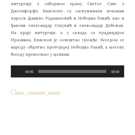
литургију у саборном храму Светог Саве у
Диселфорфу. Епископу су саслуживали локални
пароси Данило Радмиловић и Небојша Ракић, као и
ђакони Александар Секулић и Александар Дебељак.
На крају литургије, а у складу са традицијом
Празника, Епископ је освештао грожђе. Беседом се
народу обратио протојереј Небојша Ракић, а његову
беседу преносимо у целини:
Прегледач
00:00
00:00
звучних
записа