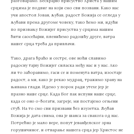
разговарамо. Бескрајно присуство Христа у нашим
срцима је подвиг на који смо сви позвани. Како нас
учи апостол Јован, љубав, радост Божија се огледа у
љубави према другоме човеку, тако ћемо ми, идући
по призвању Божијег присуства у срцима нашим
бити саосећајни, пленићемо радошћу друге, ватра
нашег срца треба да привлачи.
Тако, драга браћо и сестре, ове ноћи славимо
радосну тајну Божијег силаска међу нас и у нас. Ако
ли то заборавимо, гаси се и поменута ватра, изостаје
радост, а ми, како је рекао мудрац, тражимо храну на
њивама глади. Идемо у порок ради утехе јер је
празно наше срце. Када Бог пак испуни наше срце,
када се оно о-богати, загреје, ми постајемо огњени
стуб. На то смо сви призвани без изузетка. Љубав
Божија је дата свима, она је шанса за свакога од нас.
Потребно је мало вере, попут јеванђелског зрна
горушичиног, и отварање нашега срца јер Христос не