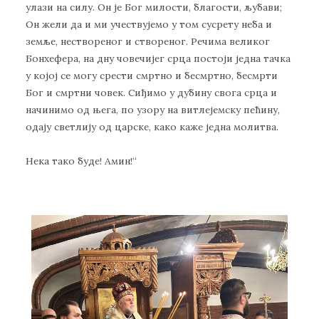
улази на силу. Он је Бог милости, благости, љубави;
Он жели да и ми учествујемо у том сусрету неба и
земље, нествореног и створеног. Речима великог
Бонхефера, на дну човечијег срца постоји једна тачка
у којој се могу срести смртно и бесмртно, бесмрти
Бог и смртни човек. Сиђимо у дубину свога срца и
начинимо од њега, по узору на витлејемску пећину,
одају светлију од царске, како каже једна молитва.
Нека тако буде! Амин!“