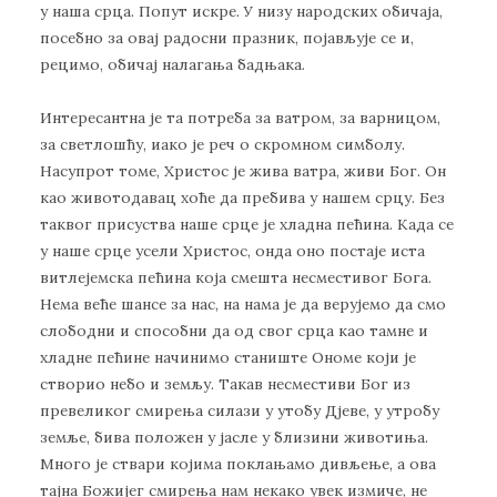
у наша срца. Попут искре. У низу народских обичаја,
посебно за овај радосни празник, појављује се и,
рецимо, обичај налагања бадњака.
Интересантна је та потреба за ватром, за варницом,
за светлошћу, иако је реч о скромном симболу.
Насупрот томе, Христос је жива ватра, живи Бог. Он
као животодавац хоће да пребива у нашем срцу. Без
таквог присуства наше срце је хладна пећина. Када се
у наше срце усели Христос, онда оно постаје иста
витлејемска пећина која смешта несместивог Бога.
Нема веће шансе за нас, на нама је да верујемо да смо
слободни и способни да од свог срца као тамне и
хладне пећине начинимо станиште Ономе који је
створио небо и земљу. Такав несместиви Бог из
превеликог смирења силази у утобу Дјеве, у утробу
земље, бива положен у јасле у близини животиња.
Много је ствари којима поклањамо дивљење, а ова
тајна Божијег смирења нам некако увек измиче, не