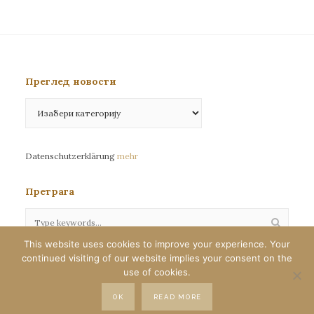
Преглед новости
Преглед
новости
Datenschutzerklärung
mehr
Претрага
This website uses cookies to improve your experience. Your
continued visiting of our website implies your consent on the
Сва права задржана©eparhija-nemacka.com
use of cookies.
Илустрације : Јелена Јефтић
OK
READ MORE