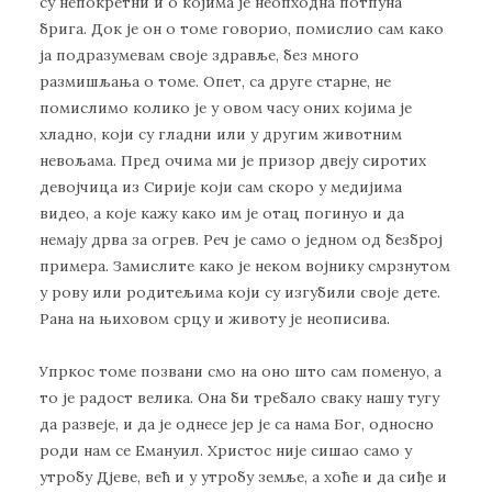
су непокретни и о којима је неопходна потпуна
брига. Док је он о томе говорио, помислио сам како
ја подразумевам своје здравље, без много
размишљања о томе. Опет, са друге старне, не
помислимо колико је у овом часу оних којима је
хладно, који су гладни или у другим животним
невољама. Пред очима ми је призор двеју сиротих
девојчица из Сирије који сам скоро у медијима
видео, а које кажу како им је отац погинуо и да
немају дрва за огрев. Реч је само о једном од безброј
примера. Замислите како је неком војнику смрзнутом
у рову или родитељима који су изгубили своје дете.
Рана на њиховом срцу и животу је неописива.
Упркос томе позвани смо на оно што сам поменуо, а
то је радост велика. Она би требало сваку нашу тугу
да развеје, и да је однесе јер је са нама Бог, односно
роди нам се Емануил. Христос није сишао само у
утробу Дјеве, већ и у утробу земље, а хоће и да сиђе и