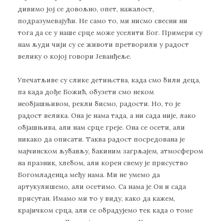
дивимо јој се довољно, опет, нажалост,
подразумевајући. Не само то, ми нисмо свесни ни
тога да се у наше срце може уселити Бог. Примери су
нам људи чији су се животи претворили у радост
велику о којој говори Јеванђеље.
Упечатљиве су слике детињства, када смо били деца,
па када дође Божић, обузети смо неком
необјашњивом, рекли бисмо, радости. Но, то је
радост велика. Она је нама тада, а ни сада није, лако
објашњива, али нам срце греје. Она се осети, али
никако да описати. Таква радост посредована је
мајчинском љубављу, бакиним загрљајем, атмосфером
на празник, хлебом, али корен свему је присуство
Богомладенца међу нама. Ми не умемо да
артукулишемо, али осетимо. Са нама је Он и сада
присутан. Имамо ми то у виду, како да кажем,
крајичком срца, али се обрадујемо тек када о томе