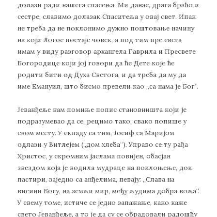
долази ради нашега спасења. Ми данас, драга браћо и
сестре, славимо долазак Спаситеља у овај свет. Ипак
не треба да не поклонимо дужно поштовање начину
на који Логос постаје човек, а под тим пре свега
имам у виду разговор архангела Гаврила и Пресвете
Богородице који јој говори да ће Дете које ће
родити бити од Духа Светога, и да треба да му да
име Емануил, што бисмо превели као „са нама је Бог“.
Јеванђеље нам помиње попис становништа који је
подразумевао да се, рецимо тако, свако попише у
свом месту. У складу са тим, Јосиф са Маријом
одлази у Витлејем („дом хлеба“). Управо се ту рађа
Христос, у скромним јаслама повијен, обасјан
звездом која је водила мудраце на поклоњење, док
пастири, заједно са анђелима, певају: „Слава на
висини Богу, на земљи мир, међу људима добра воља“.
У свему томе, истиче се једно запажање, како каже
свето Јеванђеље, а то је да су се обрадовали радошћу