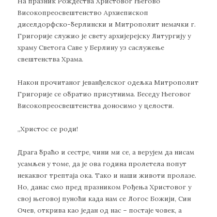
На празник Рождества Христовог Његово
Високопреосвештенство Архиепископ
диселдорфско-берлински и Митрополит немачки г.
Григорије служио је свету архијерејску Литургију у
храму Светога Саве у Берлину уз саслужење
свештенства Храма.
Након прочитаног јеванђелског одељка Митрополит
Григорије се обратио присутнима. Беседу Његовог
Високопреосвештенства доносимо у целости.
„Христос се роди!
Драга браћо и сестре, чини ми се, а верујем да нисам
усамљен у томе, да је ова година пролетела попут
некаквог трептаја ока. Тако и наши животи пролазе.
Но, данас смо пред празником Рођења Христовог у
свој његовој пуноћи када нам се Логос Божији, Син
Очев, открива као један од нас – постаје човек, а