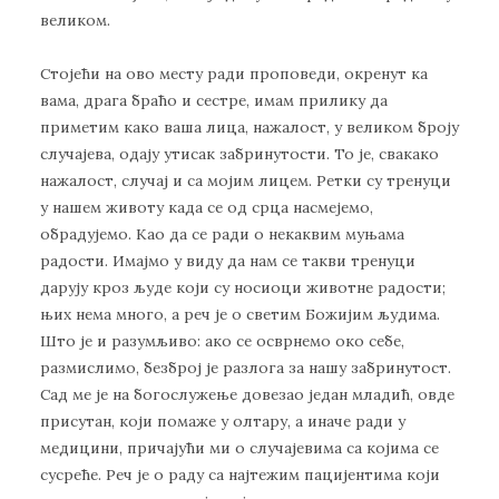
великом.
Стојећи на ово месту ради проповеди, окренут ка
вама, драга браћо и сестре, имам прилику да
приметим како ваша лица, нажалост, у великом броју
случајева, одају утисак забринутости. То је, свакако
нажалост, случај и са мојим лицем. Ретки су тренуци
у нашем животу када се од срца насмејемо,
обрадујемо. Као да се ради о некаквим муњама
радости. Имајмо у виду да нам се такви тренуци
дарују кроз људе који су носиоци животне радости;
њих нема много, а реч је о светим Божијим људима.
Што је и разумљиво: ако се осврнемо око себе,
размислимо, безброј је разлога за нашу забринутост.
Сад ме је на богослужење довезао један младић, овде
присутан, који помаже у олтару, а иначе ради у
медицини, причајући ми о случајевима са којима се
сусреће. Реч је о раду са најтежим пацијентима који