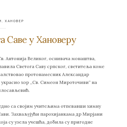
И
,
ХАНОВЕР
а Саве у Хановеру
в. Антонија Великог, оснивача монаштва,
лавила Светога Саву српског, светитеља коме
ачалствовао протонамесник Александар
у украсио хор ,,Св. Симеон Мироточиви” на
илосављевић.
едно са својим учитељима отпевавши химну
Сави. Захваљујући парохијанкама др Мирјани
оја су узела учешћа, добила су пригодне