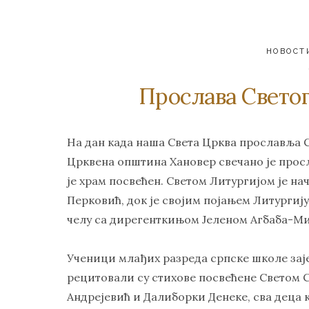
НОВОСТ
Прослава Светог
На дан када наша Света Црква прославља С
Црквена општина Хановер свечано је прос
је храм посвећен. Светом Литургијом је н
Перковић, док је својим појањем Литургиј
челу са дирегенткињом Јеленом Агбаба-М
Ученици млађих разреда српске школе зај
рецитовали су стихове посвећене Светом 
Андрејевић и Далиборки Денеке, сва деца к