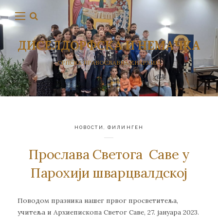
ДИСЕЛДОРФСКА И НЕМАЧКА
СРПСКА ПРАВОСЛАВНА ЕПАРХИЈА
НОВОСТИ
,
ФИЛИНГЕН
Прослава Светога Саве у
Парохији шварцвалдској
Поводом празника нашег првог просветитеља,
учитеља и Архиепископа Светог Саве, 27. јануара 2023.