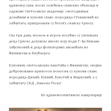
црквеној сали, после освећења славских обележја и
одржане Светосавске академије, овогодишњи
домаћини и кумови славе, породица Стевановић из
Албштата, припремили су богату славску трпезу.
Сва три дана, песмом и игром посебно су улепшала
деца Српске допунске школе коју води Г-ђа Биљана
Анђелковић и деца фолклорних ансамбала из
Филингена и Блубмерга.
Куповину светосавских пакетића у Филингену, својим
добровољним прилогом помогли су кумови славе,
породица Димић, Буквић, Вукотић и Марковић, а у
Албштату СКД „Никола Тесла“.
Из црквеноопштинске канцеларије