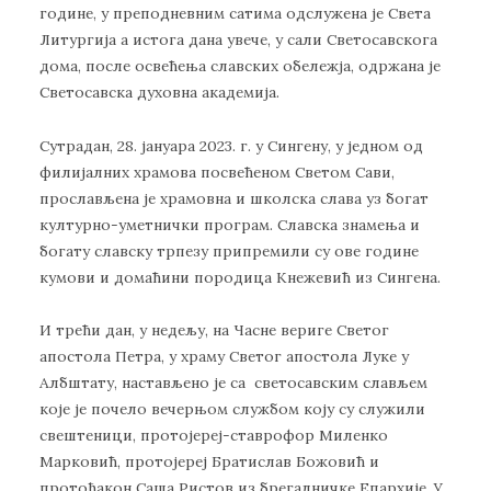
године, у преподневним сатима одслужена је Света
Литургија а истога дана увече, у сали Светосавскога
дома, после освећења славских обележја, одржана је
Светосавска духовна академија.
Сутрадан, 28. јануара 2023. г. у Сингену, у једном од
филијалних храмова посвећеном Светом Сави,
прослављена је храмовна и школска слава уз богат
културно-уметнички програм. Славска знамења и
богату славску трпезу припремили су ове године
кумови и домаћини породица Кнежевић из Сингена.
И трећи дан, у недељу, на Часне вериге Светог
апостола Петра, у храму Светог апостола Луке у
Албштату, настављено је са светосавским слављем
које је почело вечерњом службом коју су служили
свештеници, протојереј-ставрофор Миленко
Марковић, протојереј Братислав Божовић и
протођакон Саша Ристов из брегалничке Епархије. У