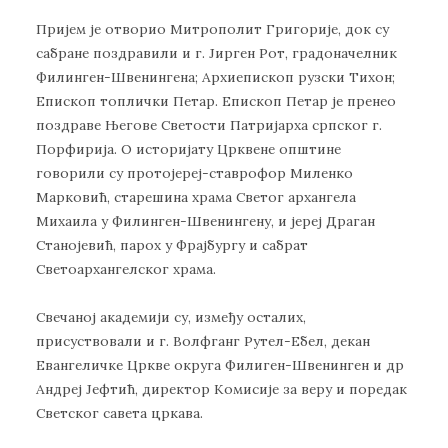
Пријем је отворио Митрополит Григорије, док су
сабране поздравили и г. Јирген Рот, градоначелник
Филинген-Швенингена; Архиепископ рузски Тихон;
Епископ топлички Петар. Епископ Петар је пренео
поздраве Његове Светости Патријарха српског г.
Порфирија. О историјату Црквене општине
говорили су протојереј-ставрофор Миленко
Марковић, старешина храма Светог архангела
Михаила у Филинген-Швенингену, и јереј Драган
Станојевић, парох у Фрајбургу и сабрат
Светоархангелског храма.
Свечаној академији су, између осталих,
присуствовали и г. Волфганг Рутел-Ебел, декан
Евангеличке Цркве округа Филиген-Швенинген и др
Андреј Јефтић, директор Комисије за веру и поредак
Светског савета цркава.