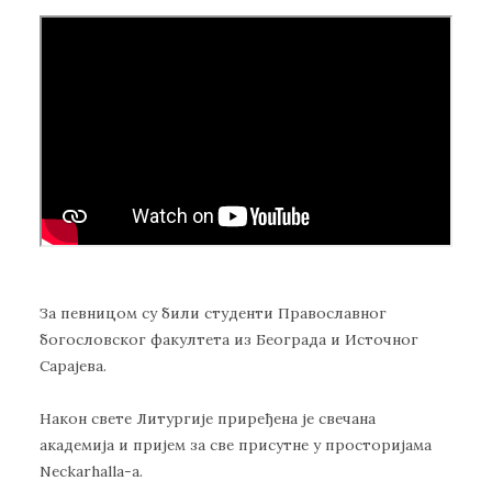
За певницом су били студенти Православног
богословског факултета из Београда и Источног
Сарајева.
Након свете Литургије приређена је свечана
академија и пријем за све присутне у просторијама
Neckarhalla-a.