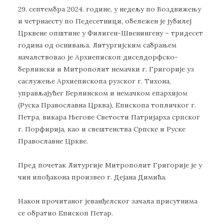
29. септембра 2024. године, у недељу по Воздвижењу
и четрнаесту по Педесетници, обележен је јубилеј
Црквене општине у Филиген-Швенингену – тридесет
година од оснивања. Литургијским сабрањем
началствовао је Архиепископ диселдорфско-
берлински и Митрополит немачки г. Григорије уз
саслужење Архиепископа рузског г. Тихона,
управљајућег Берлинском и немачком епархијом
(Руска Православна Црква), Епископа топличког г.
Петра, викара Његове Светости Патријарха српског
г. Порфирија, као и свештенства Српске и Руске
Православне Цркве.
Пред почетак Литургије Митрополит Григорије је у
чин ипођакона произвео г. Дејана Димића.
Након прочитаног јеванђелског зачала присутнима
се обратио Епископ Петар.