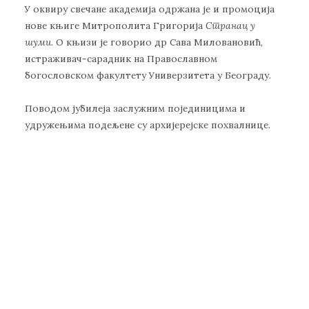
У оквиру свечане академија одржана је и промоција
нове књиге Митрополита Григорија
Странац у
шуми.
О књизи је говорио др Сава Миловановић,
истраживач-сарадник на Православном
богословском факултету Универзитета у Београду.
Поводом јубилеја заслужним појединицима и
удружењима подељене су архијерејске похвалнице.