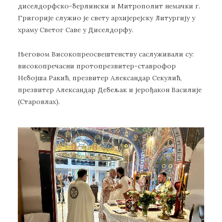
диселдорфско-берлински и Митрополит немачки г.
Григорије служио је свету архијерејску Литургију у
храму Светог Саве у Диселдорфу.
Његовом Високопреосвештенству саслуживали су:
високопречасни протопрезвитер-ставрофор
Небојша Ракић, презвитер Александар Секулић,
презвитер Александар Дебељак и јерођакон Василије
(Старовлах).