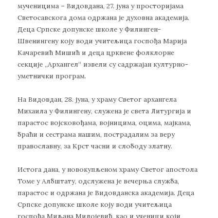
мученицима – Видовдана, 27. јуна у просторијама
Светосавскога дома одржана је духовна академија.
Деца Српске допунске школе у Филинген-
Швенингену коју води учитељица госпођа Марија
Качаревић Мишић и деца црквене фолклорне
секције „Архангел“ извели су садржајан културно-
уметнички програм.
На Видовдан, 28. јуна, у храму Светог архангела
Михаила у Филингену, служена је света Литургија и
парастос војсковођама, војницима, оцима, мајкама,
браћи и сестрама нашим, пострадалим за веру
православну, за Крст часни и слободу златну.
Истога дана, у новокупљеном храму Светог апостола
Томе у Албштату, одслужена је вечерња служба,
парастос и одржана је Видовданска академија. Деца
Српске допунске школе коју води учитељица
госпођа Миљана Милојевић, као и ученици који