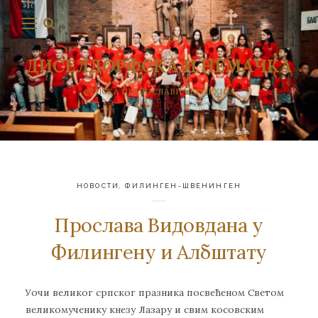
ДИСЕЛДОРФСКА И НЕМАЧКА
СРПСКА ПРАВОСЛАВНА ЕПАРХИЈА
НОВОСТИ
,
ФИЛИНГЕН-ШВЕНИНГЕН
Прослава Видовдана у
Филингену и Албштату
Уочи великог српског празника посвећеном Светом
великомученику кнезу Лазару и свим косовским