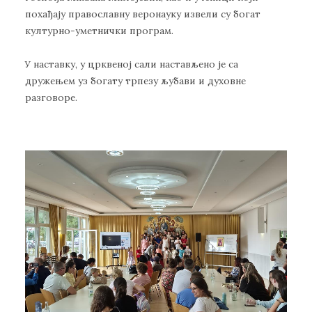
похађају православну веронауку извели су богат
културно-уметнички програм.
У наставку, у црквеној сали настављено је са
дружењем уз богату трпезу љубави и духовне
разговоре.