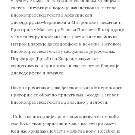
У суботу, 31. маја 2025. године, свеноћним бденијем и
светом Литургијом којом је началствовао Његово
Високопреосвештенство Архиепископ
диселдорфско-берлински и Митрополит немачки г.
Григорије у Манастиру Успења Пресвете Богородице
у Химелстиру прослављен је Свети Николај Жички –
Патрон Епархије диселдорфске и немачке. Његовом
Високопреосвештенству саслуживао је јеромонах
Порфирије (Гргић) из Епархије захумско-
херцеговачке и приморске и свештенство Епархије
диследорфске и немачке.
Након прочитаног јеванђелског зачала Митрополит
Григорије се обратио присутнима. Беседу Његовог
Високопреосвештенства доносимо у целости.
„Ноћ је најпогодније време за молитву: током ноћи
смо боље сконценрисани и мање нас ствари омета.
Код нас хришћана је честа молитва ноћу. Посебно је