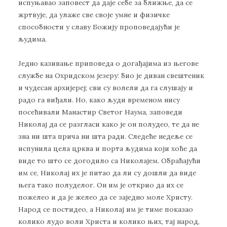
испуњавао заповест да даје себе за ближње, да се
жртвује, да улаже све своје умне и физичке
способности у славу Божију проповедајући је
људима.
Једно казивање приповеда о догађајима из његове
службе на Охридском језеру: био је диван свештеник
и чудесан архијереј; сви су волели да га слушају и
радо га виђали. Но, како људи временом нису
посећивали Манастир Светог Наума, заповеди
Николај да се разгласи како је он полудео, те да не
зна ни шта прича ни шта ради. Следеће недеље се
испунила цела црква и порта људима који хоће да
виде то што се догодило са Николајем. Обраћајући
им се, Николај их је питао да ли су дошли да виде
њега тако полуделог. Он им је открио да их се
пожелео и да је желео да се заједно моле Христу.
Народ се постидео, а Николај им је тиме показао
колико лудо воли Христа и колико њих, тај народ,