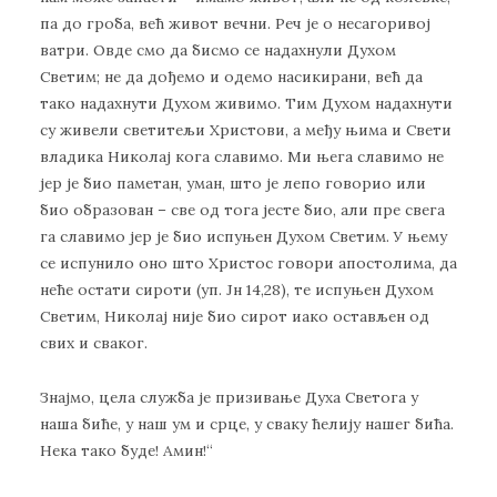
па до гроба, већ живот вечни. Реч је о несагоривој
ватри. Овде смо да бисмо се надахнули Духом
Светим; не да дођемо и одемо насикирани, већ да
тако надахнути Духом живимо. Тим Духом надахнути
су живели светитељи Христови, а међу њима и Свети
владика Николај кога славимо. Ми њега славимо не
јер је био паметан, уман, што је лепо говорио или
био образован – све од тога јесте био, али пре свега
га славимо јер је био испуњен Духом Светим. У њему
се испунило оно што Христос говори апостолима, да
неће остати сироти (уп. Јн 14,28), те испуњен Духом
Светим, Николај није био сирот иако остављен од
свих и сваког.
Знајмо, цела служба је призивање Духа Светога у
наша биће, у наш ум и срце, у сваку ћелију нашег бића.
Нека тако буде! Амин!“