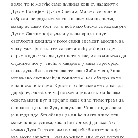
воли. То је могуће само људима који су надахнути
Духом Божијим, Духом Светим. Ми смо се овде и
сабрали, не ради испуњења наших личних жеља,
макар не само због тога, већ како бисмо се надахнули
Духом Светим који улази у наша срца попут
светлости кандила у којој сваки елемент, мислим на
чашу, уље, фитиљ, тек са светлошћу добија своју
сврху. Када се усели Дух Свети у нас, ми почињемо да
служимо попут свеће и кандила; у нама гори срце,
наша душа бива испуњена, те наше биће, тело, бива
испуњено светлошћу и топлотом. Без обзира на то
какви смо и ко смо, Христос хоће свакоме од нас да
дарује ту светлост, тај пламени језичак који ће нам
осветљавати пут и грејати наше биће. Тиме треба да
сви наши циљеви буду испуњени. Човек онда зна ко
је и куда иде, без обзира да ли ће имати више или
мање новца, успеха, какав ће положај да има. Ако
имамо Духа Светога, имамо највеће богатство које
нам може запасти – имамо живот, али не од колевке,