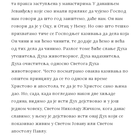
та пракса заступљена у манастирима. У данашњем
Јеванђељу које смо имали прилике да чујемо Господ
нам говори да што год заиштемо, даће нам. Он нам
говори да је у Оцу, и Отац у Њему. Но оно што тешко
прихватамо тиче се Господњег казивања да дела која
Он чини и ми ћемо чинити, те додаје да ћемо и већа
од тих дела да чинимо. Разлог томе биће слање Духа
утешитеља, Духа животворног, Духа надахнитеља,
Духа очиститеља, односно Светога Духа
животворног. Често посматрамо оваква казивања по
општем принципу да се то односи на време
Христово и апостола, те да је то Христос само њима
дао. Но, сада, када погледамо након две хиљаде
година, видимо да је исти Дух дејствовао и у још
једном човеку, Светом Николају Жичком, кога данас
славимо; у њему је дејствовао исти онај Дух који се
показивао живим у Светом Јовану или Светом
апостолу Павлу.