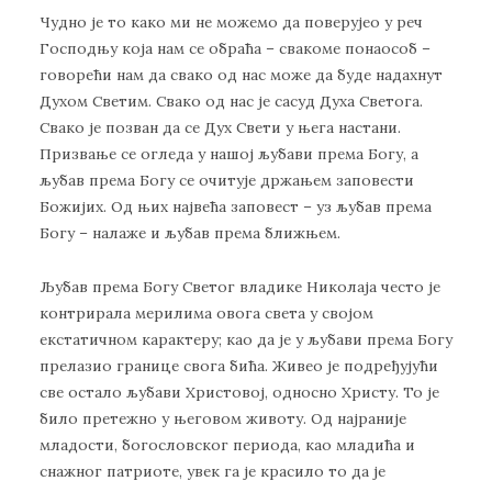
Чудно је то како ми не можемо да поверујео у реч
Господњу која нам се обраћа – свакоме понаособ –
говорећи нам да свако од нас може да буде надахнут
Духом Светим. Свако од нас је сасуд Духа Светога.
Свако је позван да се Дух Свети у њега настани.
Призвање се огледа у нашој љубави према Богу, а
љубав према Богу се очитује држањем заповести
Божијих. Од њих највећа заповест – уз љубав према
Богу – налаже и љубав према ближњем.
Љубав према Богу Светог владике Николаја често је
контрирала мерилима овога света у својом
екстатичном карактеру; као да је у љубави према Богу
прелазио границе свога бића. Живео је подређујући
све остало љубави Христовој, односно Христу. То је
било претежно у његовом животу. Од најраније
младости, богословског периода, као младића и
снажног патриоте, увек га је красило то да је