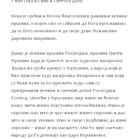
У име Оца и Сина и Светога Духа,
Нека је срећан и Богом благословен данашњи велики
празник, о којем смо се сабрали да Бога прославимо,
да се Богу помолимо и да своје душе Божанским
даровима нахранимо.
Данас је велики празник Господњи, празник Цвети.
Празник када је Христос после чудесног васкрсења
Лазара из гроба кренуо у Јерусалим, а народ који је
био присутан чуду васкрсења Лазаревога и они који
су били чули за то пресвето чудо, они су
припремили велики и свечани дочек Господњи.
Господ, улазећи у Јерусалим, није ишао на беломе
коњу, нити неким луксузним аутомобилима. Ишао је
скромно као што је цео живот живео скромно и као
што је своје ученике учио и своје следбенике да живе
скромно – ишао је на магарету. Али то није сметало
народу да Га дочекају као цара Израиљевог.