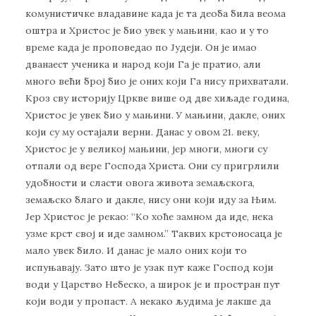
комунистичке владавине када је та деоба била веома
оштра и Христос је био увек у мањини, као и у то
време када је проповедао по Јудеји. Он је имао
дванаест ученика и народ који Га је пратио, али
много већи број био је оних који Га нису прихватали.
Кроз сву историју Цркве више од две хиљаде година,
Христос је увек био у мањини. У мањини, дакле, оних
који су му остајали верни. Данас у овом 21. веку,
Христос је у великој мањини, јер многи, многи су
отпали од вере Господа Христа. Они су пригрлили
удобности и сласти овога живота земаљскога,
земаљско благо и дакле, нису они који иду за Њим.
Јер Христос је рекао: “Ко хоће замном да иде, нека
узме крст свој и иде замном.” Таквих крстоносаца је
мало увек било. И данас је мало оних који то
испуњавају. Зато што је узак пут каже Господ који
води у Царство Небеско, а широк је и простран пут
који води у пропаст. А некако људима је лакше да