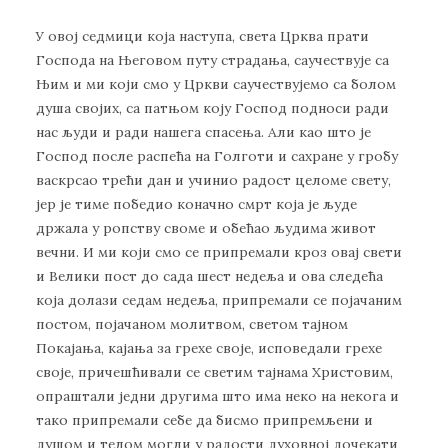
У овој седмици која наступа, света Црква прати
Господа на Његовом путу страдања, саучествује са
Њим и ми који смо у Цркви саучествујемо са болом
душа својих, са патњом коју Господ подноси ради
нас људи и ради нашега спасења. Али као што је
Господ после распећа на Голготи и сахране у гробу
васкрсао трећи дан и учинио радост целоме свету,
јер је тиме победио коначно смрт која је људе
држала у ропству своме и обећао људима живот
вечни. И ми који смо се припремали кроз овај свети
и Велики пост до сада шест недеља и ова следећа
која долази седам недеља, припремали се појачаним
постом, појачаном молитвом, светом тајном
Покајања, кајања за грехе своје, исповедали грехе
своје, причешћивали се светим тајнама Христовим,
опраштали једни другима што има неко на некога и
тако припремали себе да бисмо припремљени и
душом и телом могли у радости духовној дочекати