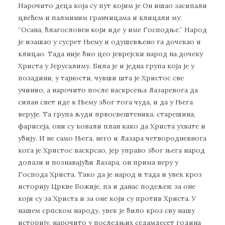
Нарочито деца која су пут којим је Он ишао засипали
цвећем и палминим гранчицама и клицали му:
“Осана, благословен који иде у име Господње.” Народ
је изашао у сусрет Њему и одушевљено га дочекао и
клицао. Тада није био цео јеврејски народ на дочеку
Христа у Јерусалиму. Била је и једна група која је у
позадини, у тајности, чувши шта је Христос све
учинио, а нарочито после васкрсења Лазаревога да
силан свет иде к Њему због тога чуда, и да у Њега
верује. Та група људи првосвештеника, старешина,
фарисеја, они су ковали план како да Христа ухвате и
убију. И не само Њега, него и Лазара четвородневнога
кога је Христос васкрсао, јер управо због њега народ
долази и познавајући Лазара, он прима веру у
Господа Христа. Тако да је народ и тада и увек кроз
историју Цркве Божије, па и данас подељен: за оне
који су за Христа и за оне који су против Христа. У
нашем српском народу, увек је било кроз сву нашу
историју, нарочито у последњих седамдесет година