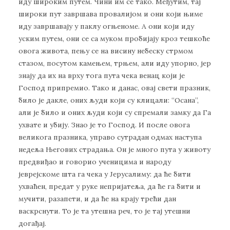
иду широким путем. Чини им се тако. Међутим, тај
широки пут завршава провалијом и они који њиме
иду завршавају у паклу огњеноме. А они који иду
уским путем, они се са муком пробијају кроз тешкоће
овога живота, пењу се на висину небеску стрмом
стазом, посутом камењем, трњем, али иду упорно, јер
знају да их на врху тога пута чека венац који је
Господ припремио. Тако и данас, овај свети празник,
било је дакле, оних људи који су клицали: “Осана”,
али је било и оних људи који су спремали замку да Га
ухвате и убију. Знао је то Господ. И после овога
великога празника, управо сутрадан одмах наступа
недеља Његових страдања. Он је много пута у животу
предвиђао и говорио ученицима и народу
јеврејскоме шта га чека у Јерусалиму: да ће бити
ухваћен, предат у руке непријатеља, да ће га бити и
мучити, разапети, и да ће на крају трећи дан
васкрснути. То је та утешна реч, то је тај утешни
догађај.