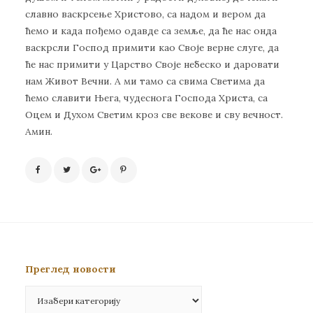
славно васкрсење Христово, са надом и вером да
ћемо и када пођемо одавде са земље, да ће нас онда
васкрсли Господ примити као Своје верне слуге, да
ће нас примити у Царство Своје небеско и даровати
нам Живот Вечни. А ми тамо са свима Светима да
ћемо славити Њега, чудеснога Господа Христа, са
Оцем и Духом Светим кроз све векове и сву вечност.
Амин.
Преглед новости
Преглед
новости