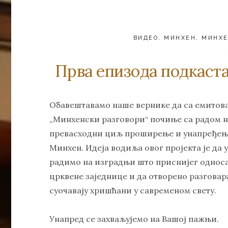
ВИДЕО
,
МИНХЕН
,
МИНХЕ
Прва епизода подкаст
Обавештавамо наше вернике да са емитова
„Минхенски разговори“ почиње са радом на
превасходни циљ проширење и унапређењ
Минхен. Идеја водиља овог пројекта је да
радимо на изградњи што приснијег односа
црквене заједнице и да отворено разговар
суочавају хришћани у савременом свету.
Унапред се захваљујемо на Вашој пажњи.