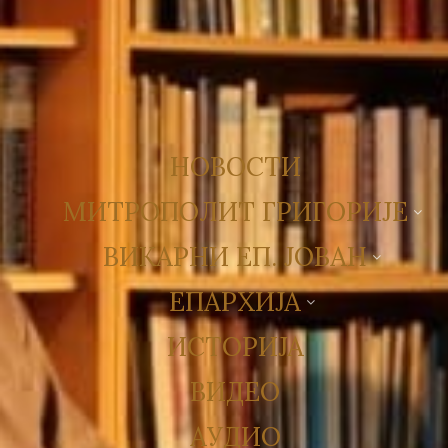
НОВОСТИ
МИТРОПОЛИТ ГРИГОРИЈЕ
ВИКАРНИ ЕП. ЈОВАН
ЕПАРХИЈА
ИСТОРИЈА
ВИДЕО
АУДИО