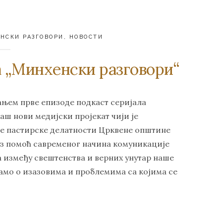
НСКИ РАЗГОВОРИ
,
НОВОСТИ
а „Минхенски разговори“
њем прве епизоде подкаст серијала
ш нови медијски пројекат чији је
е пастирске делатности Црквене општине
 уз помоћ савременог начина комуникације
 између свештенства и верних унутар наше
амо о изазовима и проблемима са којима се