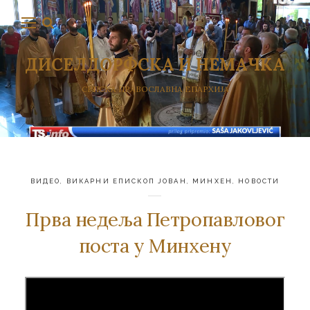
ДИСЕЛДОРФСКА И НЕМАЧКА
СРПСКА ПРАВОСЛАВНА ЕПАРХИЈА
ВИДЕО
,
ВИКАРНИ ЕПИСКОП ЈОВАН
,
МИНХЕН
,
НОВОСТИ
Прва недеља Петропавловог
поста у Минхену