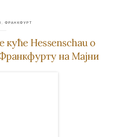
М
,
ФРАНКФУРТ
е куће Hessenschau о
 Франкфурту на Мајни