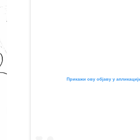
Прикажи ову објаву у апликациј