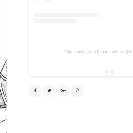
Објава коју дели hessenschau (@h