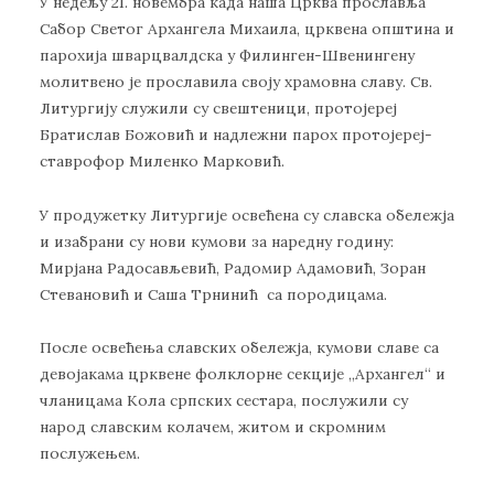
У недељу 21. новембра када наша Црква прославља
Сабор Светог Архангела Михаила, црквена општина и
парохија шварцвалдска у Филинген-Швенингену
молитвено је прославила своју храмовна славу. Св.
Литургију служили су свештеници, протојереј
Братислав Божовић и надлежни парох протојереј-
ставрофор Миленко Марковић.
У продужетку Литургије освећена су славска обележја
и изабрани су нови кумови за наредну годину:
Мирјана Радосављевић, Радомир Адамовић, Зоран
Стевановић и Саша Трнинић са породицама.
После освећења славских обележја, кумови славе са
девојакама црквене фолклорне секције „Архангел“ и
чланицама Кола српских сестара, послужили су
народ славским колачем, житом и скромним
послужењем.