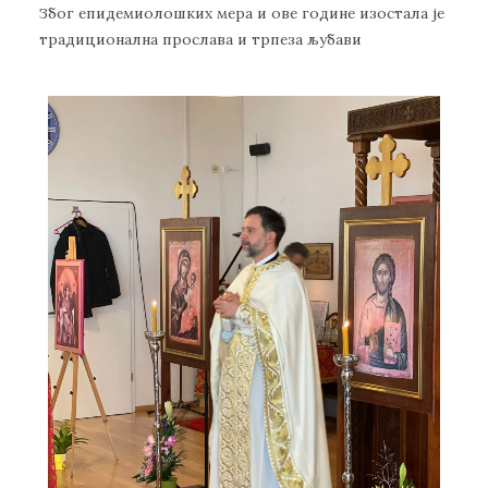
Због епидемиолошких мера и ове године изостала је
традиционална прослава и трпеза љубави