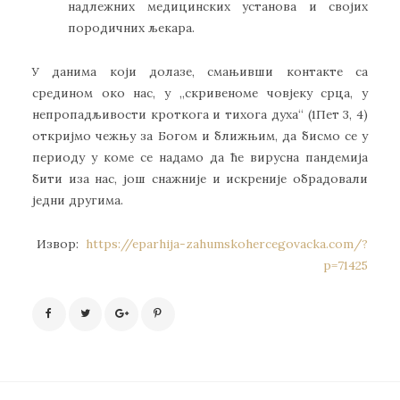
надлежних медицинских установа и својих
породичних љекара.
У данима који долазе, смањивши контакте са
средином око нас, у „скривеноме човјеку срца, у
непропадљивости кроткога и тихога духа“ (1Пет 3, 4)
откријмо чежњу за Богом и ближњим, да бисмо се у
периоду у коме се надамо да ће вирусна пандемија
бити иза нас, још снажније и искреније обрадовали
једни другима.
Извор:
https://eparhija-zahumskohercegovacka.com/?
p=71425