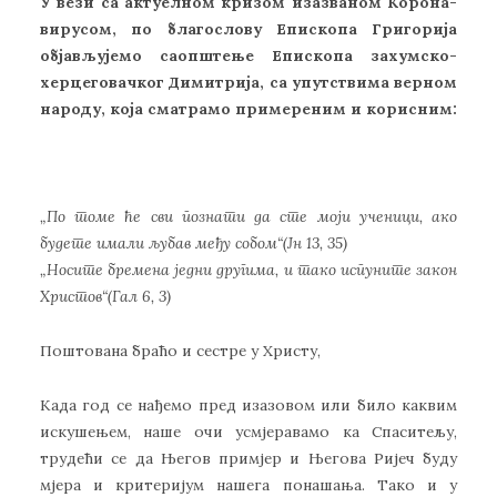
У вези са актуелном кризом изазваном Корона-
вирусом, по благослову Епископа Григорија
објављујемо саопштење Епископа захумско-
херцеговачког Димитрија, са упутствима верном
народу, која сматрамо примереним и корисним:
„По томе ће сви познати да сте моји ученици, ако
будете имали љубав међу собом“(Јн 13, 35)
„Носите бремена једни другима, и тако испуните закон
Христов“(Гал 6, 3)
Поштована браћо и сестре у Христу,
Када год се нађемо пред изазовом или било каквим
искушењем, наше очи усмјеравамо ка Спаситељу,
трудећи се да Његов примјер и Његова Ријеч буду
мјера и критеријум нашега понашања. Тако и у