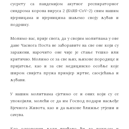
сусрету са пандемијом акутног респираторног
синдрома корона вируса 2 (SARS-CoV-2) свим нашим
вјерницама и вјерницима шаљемо своју љубав и
подршку.
Молимо вас, прије свега, да у својим молитвама у ове
дане Часнога Поста не заборавите на све оне који су
заражени, нарочито оне чије је стање тешко или
критично. Молимо се за све њих, њихове породице и
пријатеље, као и за све медицинско особље које
широм свијета пружа примјер жртве, саосјећања и
љубави.
У нашим молитвама сјетимо се и оних који су се
упокојили, молећи се да им Господ подари насљеђе
Вјечнога Живота, као и да њихове ближње утјеши и
сачува.
Као одговорни људи требало би да пажњом и