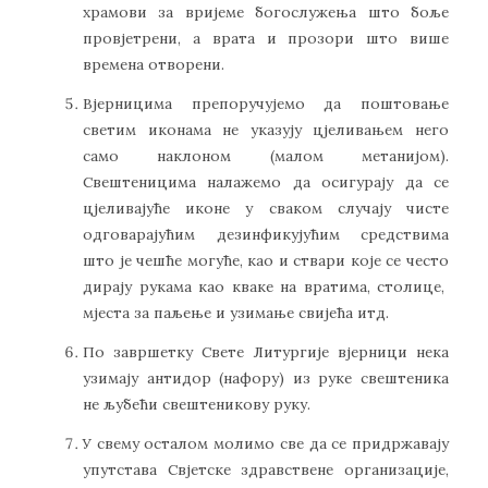
храмови за вријеме богослужења што боље
провјетрени, а врата и прозори што више
времена отворени.
Вјерницима препоручујемо да поштовање
светим иконама не указују цјеливањем него
само наклоном (малом метанијом).
Свештеницима налажемо да осигурају да се
цјеливајуће иконе у сваком случају чисте
одговарајућим дезинфикујућим средствима
што је чешће могуће, као и ствари које се често
дирају рукама као кваке на вратима, столице,
мјеста за паљење и узимање свијећа итд.
По завршетку Свете Литургије вјерници нека
узимају антидор (нафору) из руке свештеника
не љубећи свештеникову руку.
У свему осталом молимо све да се придржавају
упутстава Свјетске здравствене организације,