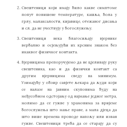
Свештеници који имају било какве симптоме
попут повишене температуре, кашља, бола у
грлу, малаксалости, кијавице, отежаног дисања
и сл. да не учествују у богослужењу.
Свештеници нека благосиљају вјернике
вербално и осјењујући их крсним знаком без
икаквог физичког контакта.
Вјерницима препоручујемо да не цјеливају руку
свештеника, као и да физички контакт са
другим вјерницима сведу на минимум.
Узимајућу у обзир савјете љекара да људи који
се налазе на јавним скуповима буду на
међусобном одстојању од најмање једног метра,
молимо да се гужве у храмовима за вријеме
богослужења што мање праве, а мала дјеца да
што више времена проводе напољу или изван
гужве. Свештеници треба да се старају да су