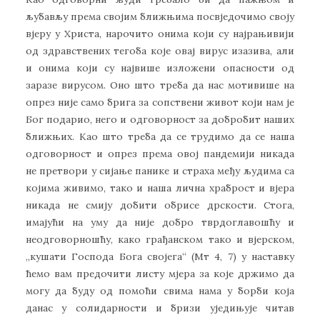
љубављу према својим ближњима посвједочимо своју
вјеру у Христа, нарочито онима који су најрањивији
од здравствених тегоба које овај вирус изазива, али
и онима који су највише изложени опасности од
заразе вирусом. Оно што треба да нас мотивише на
опрез није само брига за сопствени живот који нам је
Бог подарио, него и одговорност за добробит наших
ближњих. Као што треба да се трудимо да се наша
одговорност и опрез према овој пандемији никада
не претвори у сијање панике и страха међу људима са
којима живимо, тако и наша лична храброст и вјера
никада не смију добити обрисе дрскости. Стога,
имајући на уму да није добро тврдоглавошћу и
неодговорношћу, како грађанском тако и вјерском,
„кушати Господа Бога својега“ (Мт 4, 7) у наставку
ћемо вам предочити листу мјера за које држимо да
могу да буду од помоћи свима нама у борби која
данас у солидарности и бризи уједињује читав