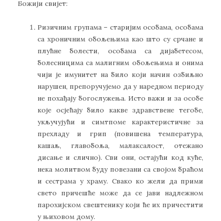
Божији свијет:
Ризичним групама – старијим особама, особама
са хроничним обољењима као што су срчане и
плућне болести, особама са дијабетесом,
болесницима са малигним обољењима и онима
чији је имунитет на било који начин озбиљно
нарушен, препоручујемо да у наредном периоду
не похађају богослужења. Исто важи и за особе
које осјећају било какве здравствене тегобе,
укључујући и симтпоме карактеристичне за
прехладу и грип (повишена температура,
кашаљ, главобоља, малаксалост, отежано
дисање и слично). Сви они, остајући код куће,
нека молитвом буду повезани са својом браћом
и сестрама у храму. Свако ко жели да прими
свето причешће може да се јави надлежном
парохијском свештенику који ће их причестити
у њиховом дому.